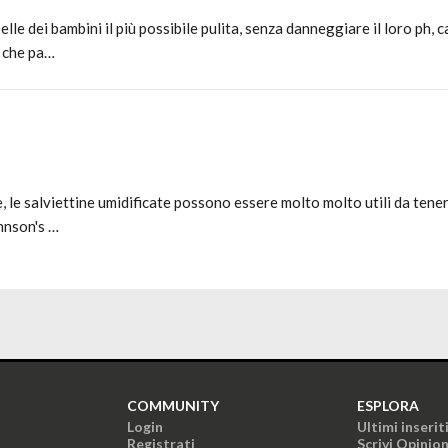
le dei bambini il più possibile pulita, senza danneggiare il loro ph, 
e che pa…
, le salviettine umidificate possono essere molto molto utili da tene
hnson's …
COMMUNITY
ESPLORA
Login
Ultimi inserit
Registrati
Scrivi Opinio