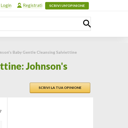
Login
Registrati
SCRIVI UN'OPINIONE
nson's Baby Gentle Cleansing Salviettine
ttine: Johnson's
SCRIVI LA TUA OPINIONE
7