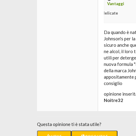
Vantaggi
delicate
Da quando è nata
Johnson's per la
sicuro anche qu
ne alcol, il lor
utili per deterg
nuova formula "
della marca John
appositamente pe
consiglio
opinione inserit
Noitre32
Questa opinione ti è stata utile?