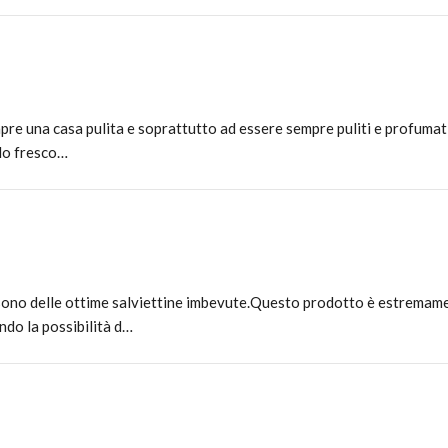
pre una casa pulita e soprattutto ad essere sempre puliti e profumati
llo fresco…
sono delle ottime salviettine imbevute.Questo prodotto è estremam
ndo la possibilità d…