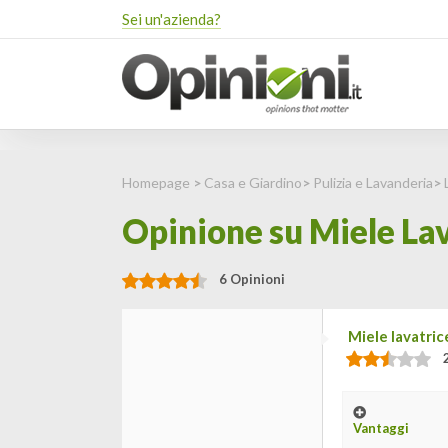
Sei un'azienda?
Homepage
>
Casa e Giardino
>
Pulizia e Lavanderia
>
Opinione su Miele Lav
6 Opinioni
Miele lavatric
Vantaggi