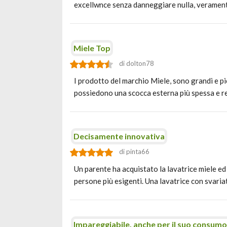
excellwnce senza danneggiare nulla, verament
Miele Top
di dolton78
I prodotto del marchio Miele, sono grandi e pic
possiedono una scocca esterna più spessa e r
Decisamente innovativa
di pinta66
Un parente ha acquistato la lavatrice miele ed
persone più esigenti. Una lavatrice con svari
Impareggiabile, anche per il suo consumo