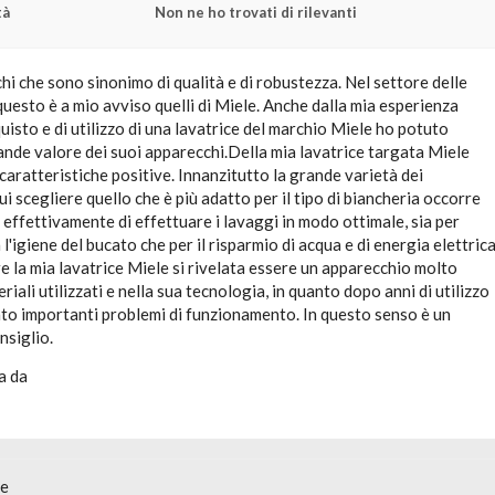
tà
Non ne ho trovati di rilevanti
hi che sono sinonimo di qualità e di robustezza. Nel settore delle
 questo è a mio avviso quelli di Miele. Anche dalla mia esperienza
uisto e di utilizzo di una lavatrice del marchio Miele ho potuto
ande valore dei suoi apparecchi.Della mia lavatrice targata Miele
aratteristiche positive. Innanzitutto la grande varietà dei
i scegliere quello che è più adatto per il tipo di biancheria occorre
effettivamente di effettuare i lavaggi in modo ottimale, sia per
l'igiene del bucato che per il risparmio di acqua e di energia elettric
tre la mia lavatrice Miele si rivelata essere un apparecchio molto
riali utilizzati e nella sua tecnologia, in quanto dopo anni di utilizzo
ato importanti problemi di funzionamento. In questo senso è un
nsiglio.
a da
ne