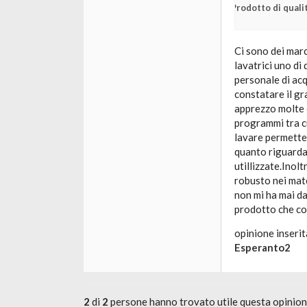
Prodotto di quali
Ci sono dei marc
lavatrici uno di
personale di acq
constatare il gr
apprezzo molte c
programmi tra cu
lavare permette 
quanto riguarda 
utillizzate.Inol
robusto nei mate
non mi ha mai d
prodotto che co
opinione inserit
Esperanto2
2
di
2
persone hanno trovato utile questa opinio