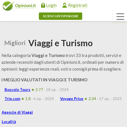
Login
Registrati
Opinioni.it
SCRIVI UN'OPINIONE
Viaggi e Turismo
Migliori
Nella categoria
Viaggi e Turismo
trovi 33 tra prodotti, servizi e
aziende recensiti dagli utenti di Opinioni.it, ordinati per numero di
opinioni: leggi esperienze reali, voti e consigli prima di scegliere.
I MEGLIO VALUTATI IN VIAGGI E TURISMO
Boscolo Tours
★ 2.77
· 18 op.
· 2024
Trip.com
★ 1.8
· 6 op.
· 2024
Voyage Prive
★ 2.04
· 17 op.
· 2023
Agenzie di Viaggi
Località