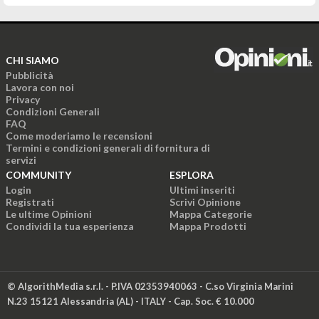
CHI SIAMO
Pubblicità
Lavora con noi
Privacy
Condizioni Generali
FAQ
Come moderiamo le recensioni
Termini e condizioni generali di fornitura di
servizi
COMMUNITY
ESPLORA
Login
Ultimi inseriti
Registrati
Scrivi Opinione
Le ultime Opinioni
Mappa Categorie
Condividi la tua esperienza
Mappa Prodotti
© AlgorithMedia s.r.l. - P.IVA 02353940063 - C.so Virginia Marini
N.23 15121 Alessandria (AL) - ITALY - Cap. Soc. € 10.000