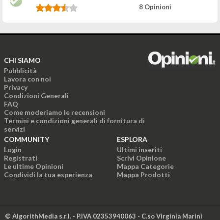
8 Opinioni
CHI SIAMO
Pubblicità
Lavora con noi
Privacy
Condizioni Generali
FAQ
Come moderiamo le recensioni
Termini e condizioni generali di fornitura di
servizi
COMMUNITY
ESPLORA
Login
Ultimi inseriti
Registrati
Scrivi Opinione
Le ultime Opinioni
Mappa Categorie
Condividi la tua esperienza
Mappa Prodotti
© AlgorithMedia s.r.l. - P.IVA 02353940063 - C.so Virginia Marini