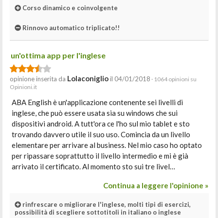
Corso dinamico e coinvolgente
Rinnovo automatico triplicato!!
un'ottima app per l'inglese
Lolaconiglio
opinione inserita da
il 04/01/2018
· 1064 opinioni su
Opinioni.it
ABA English è un'applicazione contenente sei livelli di
inglese, che può essere usata sia su windows che sui
dispositivi android. A tutt'ora ce l'ho sul mio tablet e sto
trovando davvero utile il suo uso. Comincia da un livello
elementare per arrivare al business. Nel mio caso ho optato
per ripassare soprattutto il livello intermedio e mi è già
arrivato il certificato. Al momento sto sui tre livel…
Continua a leggere l'opinione »
rinfrescare o migliorare l'inglese, molti tipi di esercizi,
possibilità di scegliere sottotitoli in italiano o inglese