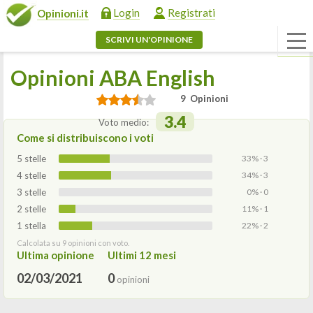
Login
Registrati
Opinioni.it
SCRIVI UN'OPINIONE
Opinioni ABA English
9 Opinioni
3.4
Voto medio:
Come si distribuiscono i voti
5 stelle
33% · 3
4 stelle
34% · 3
3 stelle
0% · 0
2 stelle
11% · 1
1 stella
22% · 2
Calcolata su 9 opinioni con voto.
Ultima opinione
Ultimi 12 mesi
02/03/2021
0
opinioni