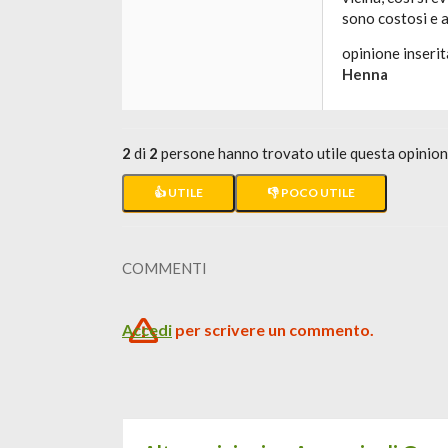
sono costosi e a
opinione inserit
Henna
2
di
2
persone hanno trovato utile questa opinio
👍 UTILE
👎 POCO UTILE
COMMENTI
Accedi
per scrivere un commento.