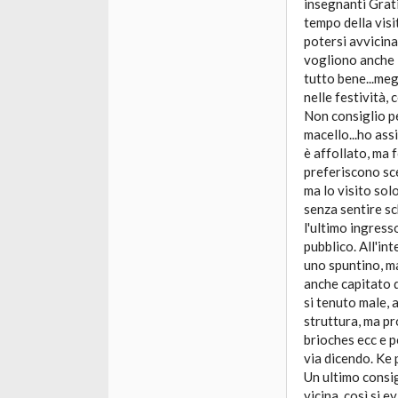
insegnanti Grati
tempo della visi
potersi avvicina
vogliono anche 3
tutto bene...megl
nelle festività,
Non consiglio p
macello...ho ass
è affollato, ma 
preferiscono sce
ma lo visito sol
senza sentire sc
l'ultimo ingress
pubblico. All'int
uno spuntino, ma
anche capitato d
si tenuto male, 
struttura, ma pr
brioches ecc e p
via dicendo. Ke 
Un ultimo consig
vicina, così si e