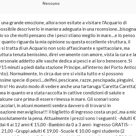
Nessuno
 una grande emozione, allora non esitate a visitare l'Acquario di
ossibile descriverlo in maniera adeguata in una recensione...bisogna
lo so che molti pensano che i pesci stiano meglio in mare....e lo penso
r quanto riguarda la mia opinione su questa eccellente struttura, il
 si tratta di un Acquario non solo affascinante e spettacolare, ma
uttura tenuta benissimo, direi veramente con amore, vista la cura e l
personale addetto alle vasche dedica ai pesci e al loro benessere. Si
/15 minuti a piedi dalla stazione Principe, all'interno del Porto Antic
to). Normalmente, In circa due ore si visita tutto e si possono
ime specie di pesci....delfini, pescicane, razze, pescispada, pinguini,
ltro! Ho avuto modo di vedere anche una tartaruga 'Caretta Caretta',
a in quanto era stata raccolta in cattive condizioni di salute e
lcune cure prima di essere rimessa in mare. Gli scenari sono
acolari, in alcuni momenti sembra davvero di trovarsi in
sazione meravigliosa!!! Il biglietto di ingresso costa un po'...ma a mi
ssolutamente la pena. Attualmente i prezzi sono i seguenti: -Adulti €
ai 4 ai 12 anni € 15,00 -Bambini da 0 a 3 anni- ingresso GRATIS- -
€ 21,00 -Gruppi adulti € 19,00 -Scuole € 10,00 ogni studente (2