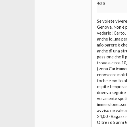
Molti
Se volete vivere
Genova. Non è p
vederlo! Certo, 
anche io...ma pe
mio parere è che
anche di una str
passione che il 
trova a circa 10
( zona Caricamen
conoscere moltiss
foche e molto a
ospite temporane
doveva seguire a
veramente spett
immersione...sen
avviso ne vale a
24,00 -Ragazzi d
Oltre i 65 anni 