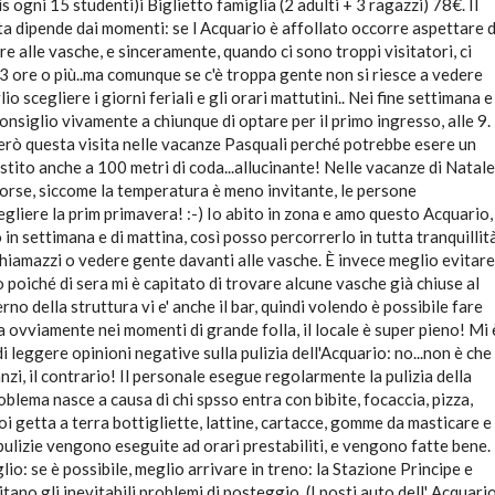
s ogni 15 studenti)i Biglietto famiglia (2 adulti + 3 ragazzi) 78€. Il
ta dipende dai momenti: se l Acquario è affollato occorre aspettare d
re alle vasche, e sinceramente, quando ci sono troppi visitatori, ci
 ore o più..ma comunque se c'è troppa gente non si riesce a vedere
io scegliere i giorni feriali e gli orari mattutini.. Nei fine settimana e
 consiglio vivamente a chiunque di optare per il primo ingresso, alle 9.
erò questa visita nelle vacanze Pasquali perché potrebbe esere un
istito anche a 100 metri di coda...allucinante! Nelle vacanze di Natale
forse, siccome la temperatura è meno invitante, le persone
gliere la prim primavera! :-) Io abito in zona e amo questo Acquario,
o in settimana e di mattina, così posso percorrerlo in tutta tranquillit
hiamazzi o vedere gente davanti alle vasche. È invece meglio evitare
o poiché di sera mi è capitato di trovare alcune vasche già chiuse al
erno della struttura vi e' anche il bar, quindi volendo è possibile fare
 ovviamente nei momenti di grande folla, il locale è super pieno! Mi 
i leggere opinioni negative sulla pulizia dell'Acquario: no...non è che
anzi, il contrario! Il personale esegue regolarmente la pulizia della
oblema nasce a causa di chi spsso entra con bibite, focaccia, pizza,
oi getta a terra bottigliette, lattine, cartacce, gomme da masticare e
pulizie vengono eseguite ad orari prestabiliti, e vengono fatte bene.
lio: se è possibile, meglio arrivare in treno: la Stazione Principe e
vitano gli inevitabili problemi di posteggio. (I posti auto dell' Acquari