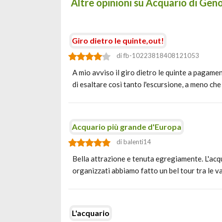
Altre opinioni su Acquario di Gen
Giro dietro le quinte,out!
di fb-10223818408121053
A mio avviso il giro dietro le quinte a pagamen
di esaltare così tanto l'escursione, a meno ch
Acquario più grande d'Europa
di balenti14
Bella attrazione e tenuta egregiamente. L'acqu
organizzati abbiamo fatto un bel tour tra le v
L'acquario