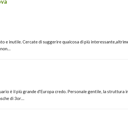
ova
to e inutile. Cercate di suggerire qualcosa di più interessante,altrime
e non…
ario è il più grande d'Europa credo. Personale gentile, la struttura i
asche di 3or…