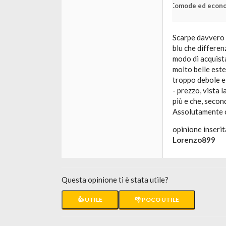
Comode ed econ
Scarpe davvero 
blu che differen
modo di acquist
molto belle este
troppo debole e 
- prezzo, vista l
più e che, seco
Assolutamente c
opinione inserit
Lorenzo899
Questa opinione ti è stata utile?
👍 UTILE
👎 POCO UTILE