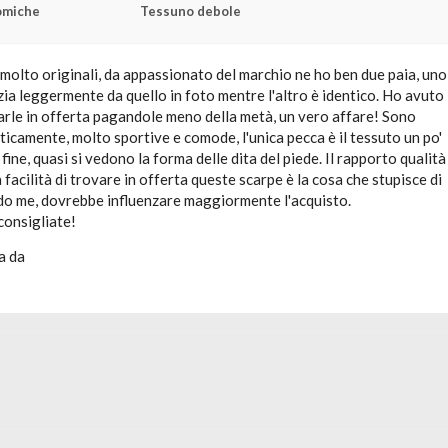
omiche
Tessuno debole
molto originali, da appassionato del marchio ne ho ben due paia, uno
zia leggermente da quello in foto mentre l'altro è identico. Ho avuto
arle in offerta pagandole meno della metà, un vero affare! Sono
ticamente, molto sportive e comode, l'unica pecca è il tessuto un po'
fine, quasi si vedono la forma delle dita del piede. Il rapporto qualità
a facilità di trovare in offerta queste scarpe è la cosa che stupisce di
ndo me, dovrebbe influenzare maggiormente l'acquisto.
onsigliate!
a da