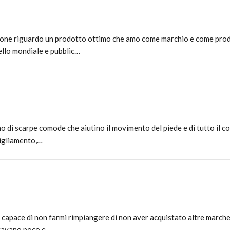
nione riguardo un prodotto ottimo che amo come marchio e come prodo
ello mondiale e pubblic…
di scarpe comode che aiutino il movimento del piede e di tutto il cor
bigliamento,…
o capace di non farmi rimpiangere di non aver acquistato altre march
uravano poco e…