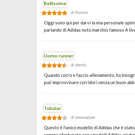
Bellissime
di thomas
Oggi sono qui per darvi la mia personale opi
parlando di Adidas noto marchio famoso A liv
Uomo runner
di dennis
Quando corro e faccio allenamento, ho bisogno 
può improvvisare corridori senza un buon ab
Tubular
di weswapper
Questo è l'unico modello di Adidas che è stat
sempre sfortunato con i modelli Adidas, mi d