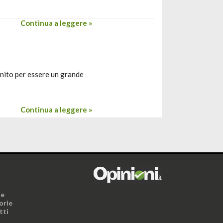
Continua a leggere »
inito per essere un grande
Continua a leggere »
i
ne
orie
tti