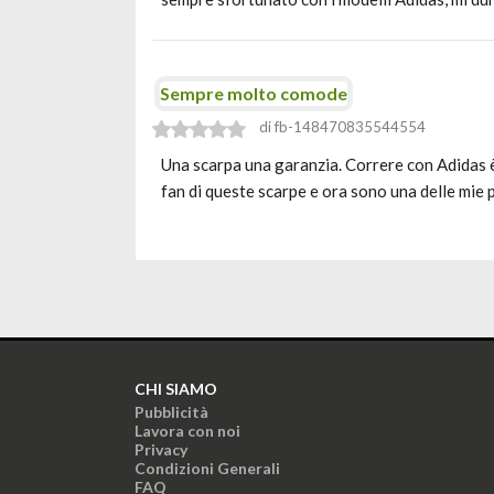
Sempre molto comode
di fb-148470835544554
Una scarpa una garanzia. Correre con Adidas è
fan di queste scarpe e ora sono una delle mie 
CHI SIAMO
Pubblicità
Lavora con noi
Privacy
Condizioni Generali
FAQ