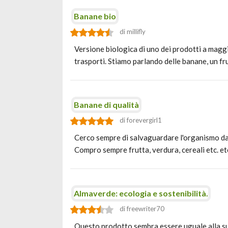
Banane bio
di millifly
Versione biologica di uno dei prodotti a magg
trasporti. Stiamo parlando delle banane, un fru
Banane di qualità
di forevergirl1
Cerco sempre di salvaguardare l'organismo dal
Compro sempre frutta, verdura, cereali etc. e
Almaverde: ecologia e sostenibilità.
di freewriter70
Questo prodotto sembra essere uguale alla s