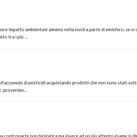
iore impatto ambientale almeno nella nostra parte di emisfero, se si
tto tra i più …
l'accumulo di pesticidi acquistando prodotti che non sono stati sott
tc. provenien…
ua controparte non biologica ma invece ad un più attento esame si 