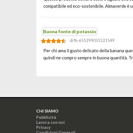
compatibile ed eco-sostenibile. Almaverde è 
Buona fonte di potassio
di fb-655299051521549
Per chi ama il gusto delicato della banana qu
quindi ne compro sempre in buona quantità. Tr
CHI SIAMO
Pubblicità
Lavora con noi
Privacy
Condizioni Generali