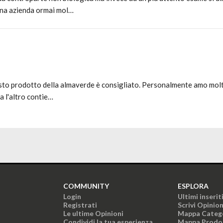
una azienda ormai mol…
esto prodotto della almaverde è consigliato. Personalmente amo molt
a l'altro contie…
COMMUNITY
ESPLORA
Login
Ultimi inserit
Registrati
Scrivi Opinio
Le ultime Opinioni
Mappa Categ
Condividi la tua esperienza
Mappa Prodo