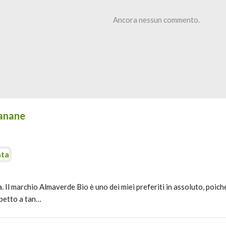
Ancora nessun commento.
Banane
ata
 Il marchio Almaverde Bio è uno dei miei preferiti in assoluto, poiché
spetto a tan…