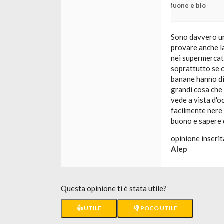
Buone e bio
Sono davvero un
provare anche la
nei supermercati
soprattutto se c
banane hanno di
grandi cosa che 
vede a vista d'
facilmente nere 
buono e sapere 
opinione inserit
Alep
Questa opinione ti è stata utile?
👍 UTILE
👎 POCO UTILE