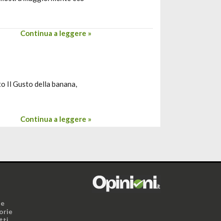
Continua a leggere »
o Il Gusto della banana,
Continua a leggere »
i
ne
orie
tti