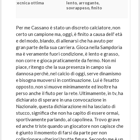
tecnica ottima
lento, arrogante,
sovrappeso, finito
Per me Cassano è stato un discreto calciatore, non
certo un campione ma, oggi, è finito a causa dell' età
e del modo, blando, di allenarsi che ha avuto per
gran parte della sua carriera. Gioca nella Sampdoria
ma è veramente fuori condizione, è lento e grasso,
non corre e gioca praticamente da fermo. Non mi
piace, ritengo che la sua presenza in campo sia
dannosa perchè, nel calcio di oggi, serve dinamismo
e bisogna muoversi in continuazione. Lui è l'esatto
opposto, non si muove minimamente ed inoltre ha
perso anche il fiuto per la rete. Ultimamente, in tv, ha
dichiarato di sperare in una convocazione in
Nazionale, questa dichiarazione mi ha lasciato di
stucco, significa che non ha capito di essere ormai,
sportivamente parlando, al capolinea. Trovo grave
ed anche triste quando un giocatore non capisce che
è giunto il momento di farsi da parte per non
collezionare ulteriori brutte figure. Secondo me è un