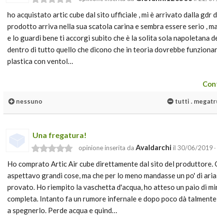
ho acquistato artic cube dal sito ufficiale , mi è arrivato dalla gdr 
prodotto arriva nella sua scatola carina e sembra essere serio , ma
e lo guardi bene ti accorgi subito che è la solita sola napoletana 
dentro di tutto quello che dicono che in teoria dovrebbe funzionare 
plastica con ventol…
Cont
nessuno
tutti . megatru
Una fregatura!
Avaldarchi
opinione inserita da
il 30/06/2019
·
Ho comprato Artic Air cube direttamente dal sito del produttore
aspettavo grandi cose, ma che per lo meno mandasse un po' di aria 
provato. Ho riempito la vaschetta d'acqua, ho atteso un paio di mi
completa. Intanto fa un rumore infernale e dopo poco dà talmente s
a spegnerlo. Perde acqua e quind…