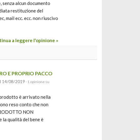
e, senza alcun documento
diata restituzione del
c, mail ecc. ecc. non riuscivo
inua a leggere l'opinione »
ERO E PROPRIO PACCO
il 14/08/2019
· 1 opinione su
 prodotto è arrivato nella
 sono reso conto che non
UN PRODOTTO NON
a qualità del bene è