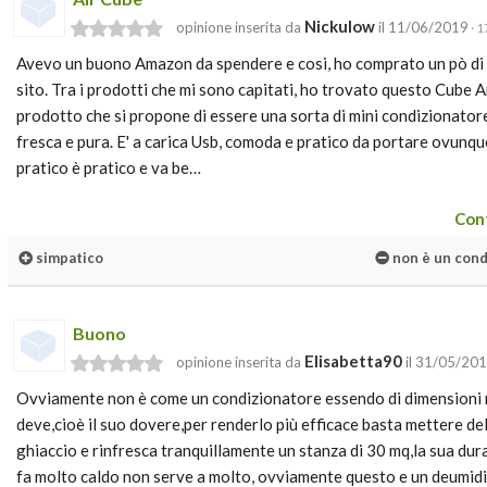
Nickulow
opinione inserita da
il 11/06/2019
· 1
Avevo un buono Amazon da spendere e cosi, ho comprato un pò di cl
sito. Tra i prodotti che mi sono capitati, ho trovato questo Cube Art
prodotto che si propone di essere una sorta di mini condizionatore 
fresca e pura. E' a carica Usb, comoda e pratico da portare ovunque
pratico è pratico e va be…
Cont
simpatico
non è un cond
Buono
Elisabetta90
opinione inserita da
il 31/05/20
Ovviamente non è come un condizionatore essendo di dimensioni r
deve,cioè il suo dovere,per renderlo più efficace basta mettere del
ghiaccio e rinfresca tranquillamente un stanza di 30 mq,la sua dur
fa molto caldo non serve a molto, ovviamente questo e un deumidif