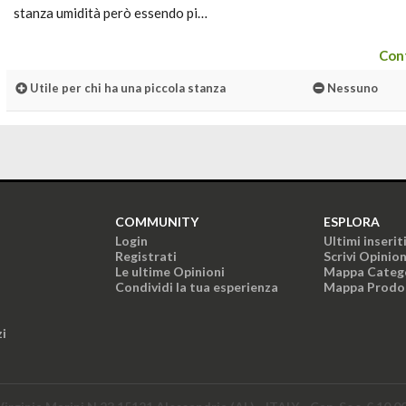
stanza umidità però essendo pi…
Cont
Utile per chi ha una piccola stanza
Nessuno
COMMUNITY
ESPLORA
Login
Ultimi inserit
Registrati
Scrivi Opinio
Le ultime Opinioni
Mappa Categ
Condividi la tua esperienza
Mappa Prodo
zi