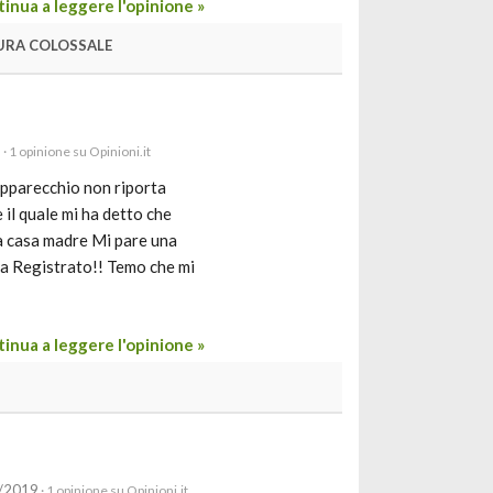
inua a leggere l'opinione »
URA COLOSSALE
9
· 1 opinione su Opinioni.it
apparecchio non riporta
 il quale mi ha detto che
la casa madre Mi pare una
itta Registrato!! Temo che mi
inua a leggere l'opinione »
7/2019
· 1 opinione su Opinioni.it