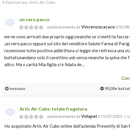
9 Opinioni per Artic Air Cube
un vero pacco
Vincenzocacace
opinione inserita da
il 02/0
me ne sono arrivati due proprio oggi,neanche se ci metti la faccia 
,un vero pacco eppure sul sito del venditore Salute Farma di Parig
recensione tutte positive,addirittura si legge che rinfresca una s
buttati,mandano solo il cavettino usb senza neanche la spina che 
altro. Ma x carità Mia figlia si è fidata de…
Cont
nessuno
90,00e buttat
Artic Air Cube: totale fregatura.
Volapat
opinione inserita da
il 15/07/2023
· 1 o
Ho acquistato Artic Air Cube online dall'azienda Presently di San 