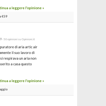
inua a leggere l'opinione »
a €59
19
· 50 opinioni su Opinioni.it
uratore di aria artic air
amente il suo lavoro di
 si respirava un aria non
nserito a casa questo
inua a leggere l'opinione »
aggio