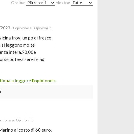
Ordina:
Mostra:
8/2023
· 1 opinione su Opinioni.it
vicina trovi un po di fresco
i si leggono molte
tanza intera.90,00e
forse poteva servire ad
inua a leggere l'opinione »
i
pinione su Opinioni.it
Marino al costo di 60 euro.