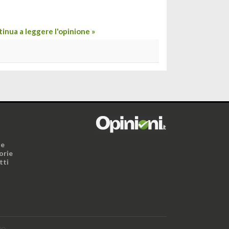
inua a leggere l'opinione »
i
ne
orie
tti