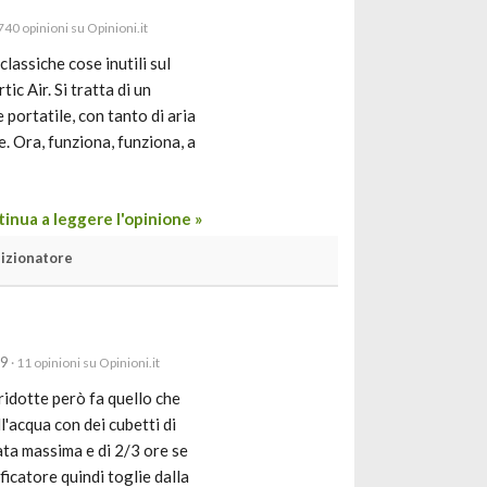
740 opinioni su Opinioni.it
assiche cose inutili sul
ic Air. Si tratta di un
portatile, con tanto di aria
. Ora, funziona, funziona, a
inua a leggere l'opinione »
izionatore
19
· 11 opinioni su Opinioni.it
idotte però fa quello che
l'acqua con dei cubetti di
ata massima e di 2/3 ore se
icatore quindi toglie dalla