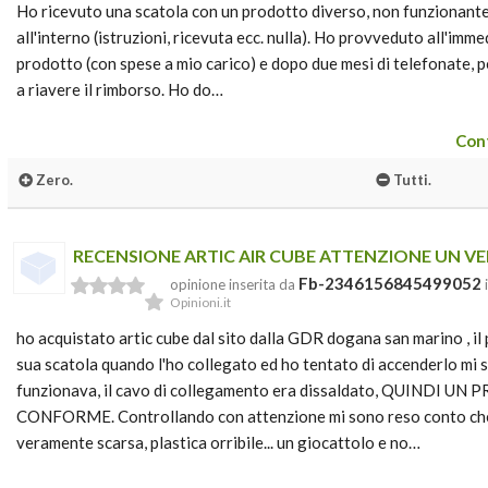
Ho ricevuto una scatola con un prodotto diverso, non funzionant
all'interno (istruzioni, ricevuta ecc. nulla). Ho provveduto all'imme
prodotto (con spese a mio carico) e dopo due mesi di telefonate, pe
a riavere il rimborso. Ho do…
Cont
Zero.
Tutti.
RECENSIONE ARTIC AIR CUBE ATTENZIONE UN V
Fb-2346156845499052
opinione inserita da
Opinioni.it
ho acquistato artic cube dal sito dalla GDR dogana san marino , il
sua scatola quando l'ho collegato ed ho tentato di accenderlo mi
funzionava, il cavo di collegamento era dissaldato, QUINDI 
CONFORME. Controllando con attenzione mi sono reso conto che l
veramente scarsa, plastica orribile... un giocattolo e no…