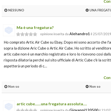
Cont
NESSUNO
UNA FREGAT
Ma è una fregatura?
Alehandro1
opinione inserita da
il 25/07/201
Ho comprato Artic Air Cube su Ebay, Dopo mi sono accorto che l'
sopra la dizione Aric Cube o Artic Air Cube. Ho scritto al venditore
artic cube non è un marchio registrato e loro lo ricevono così dal
risposta dilatoria perché sul sito ufficiale di Artic Cube c'è la scr
aspetterà un periodo di c…
Cont
Non so
Non so
artic cube......una fregatura assoluta....
Giovanni120500
opinione inserita da
il 22/0