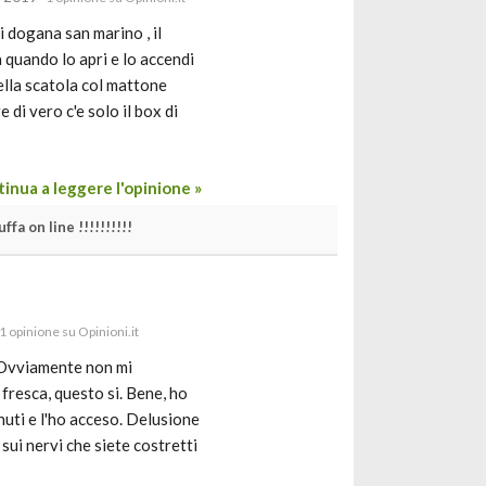
di dogana san marino , il
 quando lo apri e lo accendi
della scatola col mattone
di vero c'e solo il box di
inua a leggere l'opinione »
ffa on line !!!!!!!!!!
 1 opinione su Opinioni.it
. Ovviamente non mi
fresca, questo si. Bene, ho
nuti e l'ho acceso. Delusione
ui nervi che siete costretti