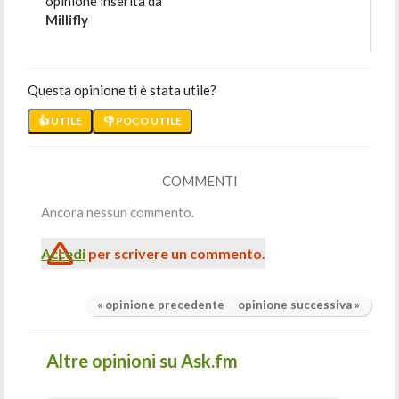
opinione inserita da
Millifly
Questa opinione ti è stata utile?
👍 UTILE
👎 POCO UTILE
COMMENTI
Ancora nessun commento.
Accedi
per scrivere un commento.
« opinione precedente
opinione successiva »
Altre opinioni su Ask.fm