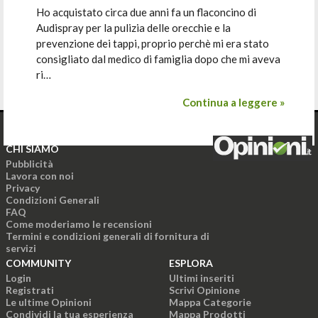
Ho acquistato circa due anni fa un flaconcino di
Audispray per la pulizia delle orecchie e la
prevenzione dei tappi, proprio perchè mi era stato
consigliato dal medico di famiglia dopo che mi aveva
ri…
Continua a leggere »
CHI SIAMO
Pubblicità
Lavora con noi
Privacy
Condizioni Generali
FAQ
Come moderiamo le recensioni
Termini e condizioni generali di fornitura di
servizi
COMMUNITY
ESPLORA
Login
Ultimi inseriti
Registrati
Scrivi Opinione
Le ultime Opinioni
Mappa Categorie
Condividi la tua esperienza
Mappa Prodotti