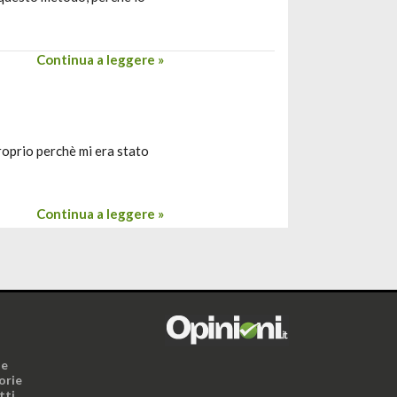
Continua a leggere »
proprio perchè mi era stato
Continua a leggere »
i
ne
orie
tti