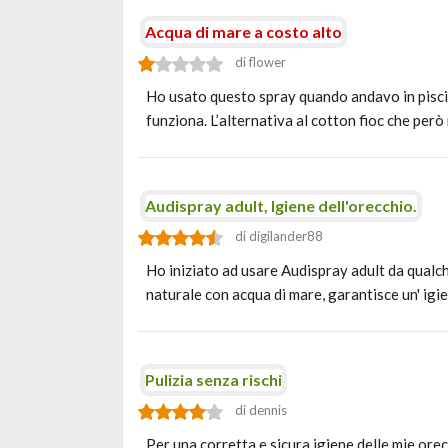
Acqua di mare a costo alto
di flower
Ho usato questo spray quando andavo in piscin
funziona. L’alternativa al cotton fioc che per
Audispray adult, Igiene dell'orecchio.
di digilander88
Ho iniziato ad usare Audispray adult da qualch
naturale con acqua di mare, garantisce un' igi
Pulizia senza rischi
di dennis
Per una corretta e sicura igiene delle mie ore