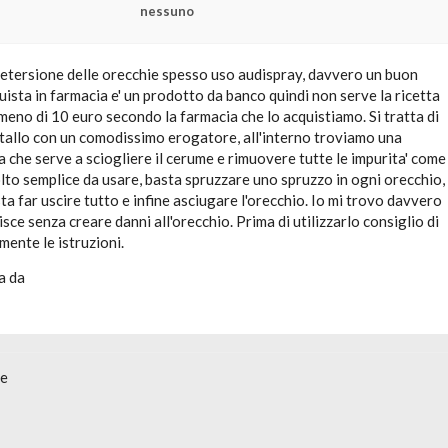
nessuno
etersione delle orecchie spesso uso audispray, davvero un buon
uista in farmacia e' un prodotto da banco quindi non serve la ricetta
meno di 10 euro secondo la farmacia che lo acquistiamo. Si tratta di
etallo con un comodissimo erogatore, all'interno troviamo una
 che serve a sciogliere il cerume e rimuovere tutte le impurita' come
olto semplice da usare, basta spruzzare uno spruzzo in ogni orecchio,
ta far uscire tutto e infine asciugare l'orecchio. Io mi trovo davvero
isce senza creare danni all'orecchio. Prima di utilizzarlo consiglio di
ente le istruzioni.
a da
ne