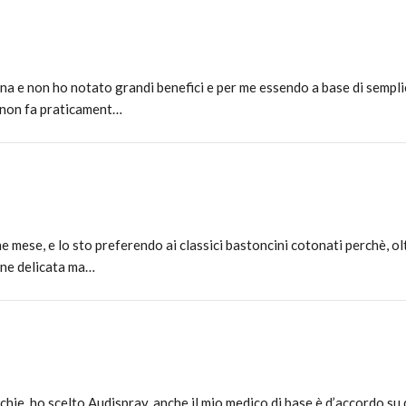
a e non ho notato grandi benefici e per me essendo a base di sempl
ò non fa praticament…
e mese, e lo sto preferendo ai classici bastoncini cotonati perchè, o
ene delicata ma…
cchie, ho scelto Audispray, anche il mio medico di base è d’accordo s