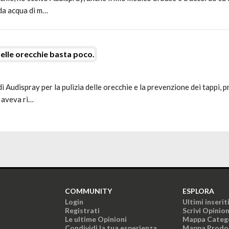
 da acqua di m…
delle orecchie basta poco.
i Audispray per la pulizia delle orecchie e la prevenzione dei tappi, 
i aveva ri…
COMMUNITY
ESPLORA
Login
Ultimi inserit
Registrati
Scrivi Opinio
Le ultime Opinioni
Mappa Categ
Condividi la tua esperienza
Mappa Prodo