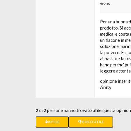
buono
Per una buona d
prodotto. Si acq
medica, e costa 
un flacone in m
soluzione marina
la polvere. E' m
abbassare la tes
bene perche' pul
leggere attentam
opinione inserit
Anity
2
di
2
persone hanno trovato utile questa opinio
👍 UTILE
👎 POCO UTILE