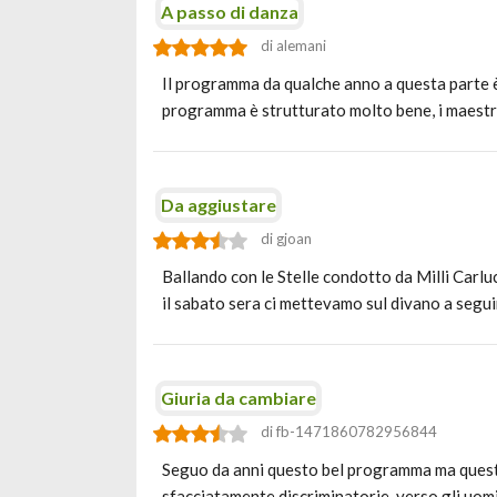
A passo di danza
di alemani
Il programma da qualche anno a questa parte è u
programma è strutturato molto bene, i maestr
Da aggiustare
di gjoan
Ballando con le Stelle condotto da Milli Carlu
il sabato sera ci mettevamo sul divano a segu
Giuria da cambiare
di fb-1471860782956844
Seguo da anni questo bel programma ma questa v
sfacciatamente discriminatorie, verso gli uomin