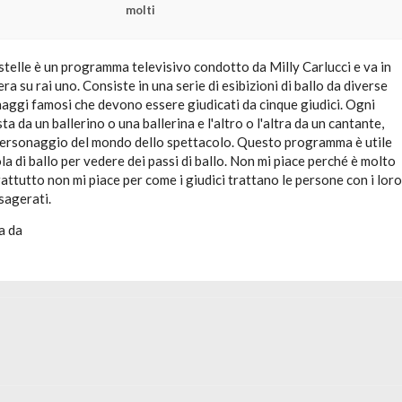
molti
stelle è un programma televisivo condotto da Milly Carlucci e va in
ra su rai uno. Consiste in una serie di esibizioni di ballo da diverse
naggi famosi che devono essere giudicati da cinque giudici. Ogni
a da un ballerino o una ballerina e l'altro o l'altra da un cantante,
 personaggio del mondo dello spettacolo. Questo programma è utile
ola di ballo per vedere dei passi di ballo. Non mi piace perché è molto
rattutto non mi piace per come i giudici trattano le persone con i loro
sagerati.
a da