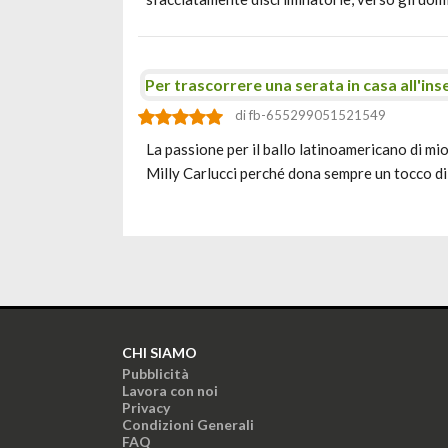
Per trascorrere una serata in casa all'ins
di fb-655299051521549
La passione per il ballo latinoamericano di mio
Milly Carlucci perché dona sempre un tocco di
CHI SIAMO
Pubblicità
Lavora con noi
Privacy
Condizioni Generali
FAQ