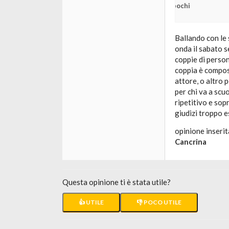
pochi
Ballando con le 
onda il sabato se
coppie di perso
coppia è compost
attore, o altro
per chi va a scu
ripetitivo e sop
giudizi troppo e
opinione inserit
Cancrina
Questa opinione ti è stata utile?
👍 UTILE
👎 POCO UTILE