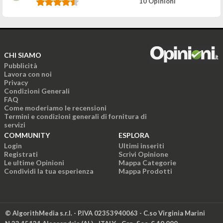
10 Opinioni
CHI SIAMO
Pubblicità
Lavora con noi
Privacy
Condizioni Generali
FAQ
Come moderiamo le recensioni
Termini e condizioni generali di fornitura di
servizi
COMMUNITY
ESPLORA
Login
Ultimi inseriti
Registrati
Scrivi Opinione
Le ultime Opinioni
Mappa Categorie
Condividi la tua esperienza
Mappa Prodotti
© AlgorithMedia s.r.l. - P.IVA 02353940063 - C.so Virginia Marini