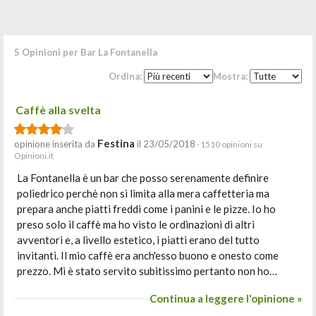
5 Opinioni per Bar La Fontanella
Ordina:
Mostra:
Caffè alla svelta
Festina
opinione inserita da
il 23/05/2018
· 1510 opinioni su
Opinioni.it
La Fontanella è un bar che posso serenamente definire
poliedrico perchè non si limita alla mera caffetteria ma
prepara anche piatti freddi come i panini e le pizze. Io ho
preso solo il caffè ma ho visto le ordinazioni di altri
avventori e, a livello estetico, i piatti erano del tutto
invitanti. Il mio caffè era anch'esso buono e onesto come
prezzo. Mi è stato servito subitissimo pertanto non ho…
Continua a leggere l'opinione »