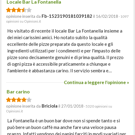
Locale Bar La Fontanella
Fb-1523190181039182
opinione inserita da
il 16/02/2018
· 1097
opinioni su Opinioni.it
Ho visitato di recente il locale Bar La Fontanella insieme a
dei miei carissimi amici. Ho notato subito la qualità
eccellente delle pizze preparate da questo locale e gli
ingredienti utilizzati per i condimenti e per l'impasto delle
pizze sono decisamente genuini e di prima qualità. Il prezzo
di ogni pizza è accessibile praticamente a chiunque e
l'ambiente è abbastanza carino. Il servizio sembra e…
Continua a leggere l'opinione »
Bar carino
Briciola
opinione inserita da
il 27/01/2018
· 5320 opinioni su
Opinioni.it
La Fontanella è un buon bar dove non si spende tanto e si
può bere un buon caffè ma anche fare una veloce pausa
pranzo. Infatti vendono dei panini farciti in modi svariati per