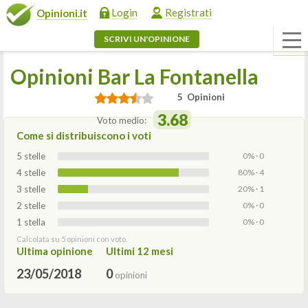
Login
Registrati
Opinioni.it
SCRIVI UN'OPINIONE
Opinioni Bar La Fontanella
5 Opinioni
3.68
Voto medio:
Come si distribuiscono i voti
5 stelle
0% · 0
4 stelle
80% · 4
3 stelle
20% · 1
2 stelle
0% · 0
1 stella
0% · 0
Calcolata su 5 opinioni con voto.
Ultima opinione
Ultimi 12 mesi
23/05/2018
0
opinioni