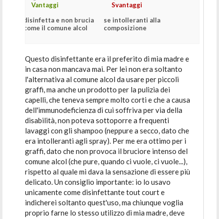
Vantaggi
Svantaggi
disinfetta e non brucia
se intolleranti alla
come il comune alcol
composizione
Questo disinfettante era il preferito di mia madre e
in casa non mancava mai. Per lei non era soltanto
l'alternativa al comune alcol da usare per piccoli
graffi, ma anche un prodotto per la pulizia dei
capelli, che teneva sempre molto corti e che a causa
dell'immunodeficienza di cui soffriva per via della
disabilità, non poteva sottoporre a frequenti
lavaggi con gli shampoo (neppure a secco, dato che
era intolleranti agli spray). Per me era ottimo per i
graffi, dato che non provoca il bruciore intenso del
comune alcol (che pure, quando ci vuole, ci vuole...),
rispetto al quale mi dava la sensazione di essere più
delicato. Un consiglio importante: io lo usavo
unicamente come disinfettante tout court e
indicherei soltanto quest'uso, ma chiunque voglia
proprio farne lo stesso utilizzo di mia madre, deve