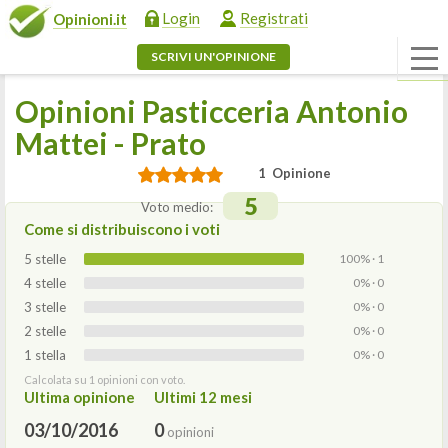
Login
Registrati
Opinioni.it
SCRIVI UN'OPINIONE
Opinioni Pasticceria Antonio
Mattei - Prato
1 Opinione
5
Voto medio:
Come si distribuiscono i voti
5 stelle
100% · 1
4 stelle
0% · 0
3 stelle
0% · 0
2 stelle
0% · 0
1 stella
0% · 0
Calcolata su 1 opinioni con voto.
Ultima opinione
Ultimi 12 mesi
03/10/2016
0
opinioni