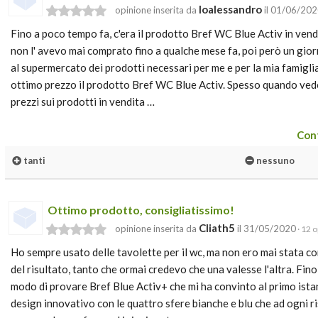
Ioalessandro
opinione inserita da
il 01/06/20
Fino a poco tempo fa, c'era il prodotto Bref WC Blue Activ in ven
non l' avevo mai comprato fino a qualche mese fa, poi però un gior
al supermercato dei prodotti necessari per me e per la mia famigli
ottimo prezzo il prodotto Bref WC Blue Activ. Spesso quando vedo
prezzi sui prodotti in vendita …
Cont
tanti
nessuno
Ottimo prodotto, consigliatissimo!
Cliath5
opinione inserita da
il 31/05/2020
· 12 o
Ho sempre usato delle tavolette per il wc, ma non ero mai stata 
del risultato, tanto che ormai credevo che una valesse l'altra. Fi
modo di provare Bref Blue Activ+ che mi ha convinto al primo istan
design innovativo con le quattro sfere bianche e blu che ad ogni 