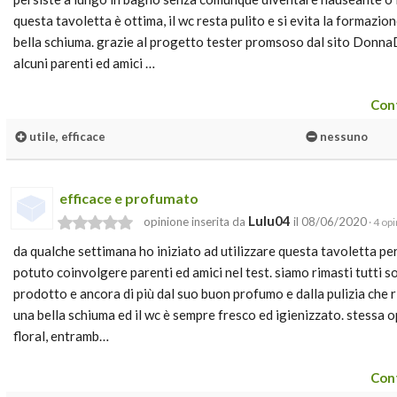
questa tavoletta è ottima, il wc resta pulito e si evita la formazion
bella schiuma. grazie al progetto tester promsoso dal sito Donn
alcuni parenti ed amici …
Cont
utile, efficace
nessuno
efficace e profumato
Lulu04
opinione inserita da
il 08/06/2020
· 4 op
da qualche settimana ho iniziato ad utilizzare questa tavoletta p
potuto coinvolgere parenti ed amici nel test. siamo rimasti tutti so
prodotto e ancora di più dal suo buon profumo e dalla pulizia che r
una bella schiuma ed il wc è sempre fresco ed igienizzato. stessa 
floral, entramb…
Cont