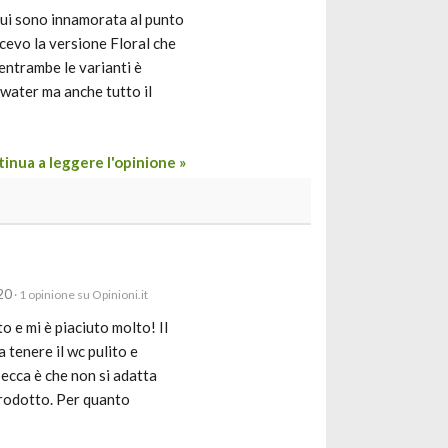
 cui sono innamorata al punto
cevo la versione Floral che
entrambe le varianti è
 water ma anche tutto il
inua a leggere l'opinione »
20
· 1 opinione su Opinioni.it
 e mi è piaciuto molto! Il
 tenere il wc pulito e
pecca è che non si adatta
prodotto. Per quanto