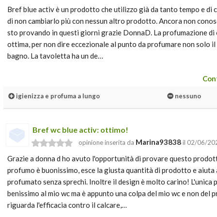
Bref blue activ è un prodotto che utilizzo già da tanto tempo e di
di non cambiarlo più con nessun altro prodotto. Ancora non conos
sto provando in questi giorni grazie DonnaD. La profumazione di 
ottima, per non dire eccezionale al punto da profumare non solo il
bagno. La tavoletta ha un de…
Cont
igienizza e profuma a lungo
nessuno
Bref wc blue activ: ottimo!
Marina93838
opinione inserita da
il 02/06/20
Grazie a donna d ho avuto l'opportunità di provare questo prodotto
profumo è buonissimo, esce la giusta quantità di prodotto e aiuta a
profumato senza sprechi. Inoltre il design è molto carino! L'unica 
benissimo al mio wc ma è appunto una colpa del mio wc e non del 
riguarda l'efficacia contro il calcare,…