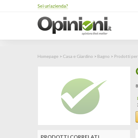
Sei un'azienda?
Homepage
>
Casa e Giardino
>
Bagno
>
Prodotti per
8
PRODOTTI CORRELATI