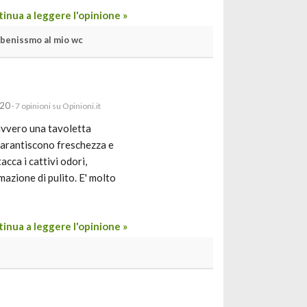
inua a leggere l'opinione »
 benissmo al mio wc
020
· 7 opinioni su Opinioni.it
avvero una tavoletta
 garantiscono freschezza e
acca i cattivi odori,
azione di pulito. E' molto
inua a leggere l'opinione »