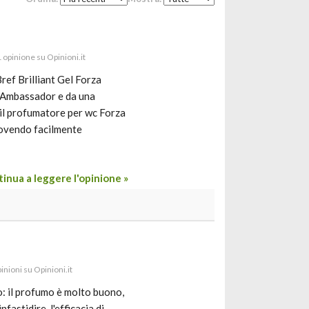
1 opinione su Opinioni.it
Bref Brilliant Gel Forza
me Ambassador e da una
n il profumatore per wc Forza
muovendo facilmente
inua a leggere l'opinione »
pinioni su Opinioni.it
to: il profumo è molto buono,
astidire. l'efficacia di