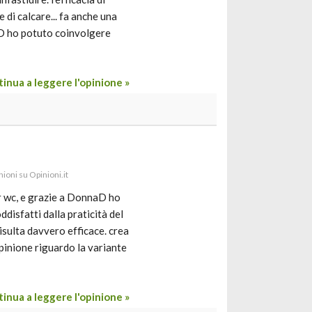
e di calcare... fa anche una
aD ho potuto coinvolgere
inua a leggere l'opinione »
inioni su Opinioni.it
er wc, e grazie a DonnaD ho
ddisfatti dalla praticità del
isulta davvero efficace. crea
opinione riguardo la variante
inua a leggere l'opinione »