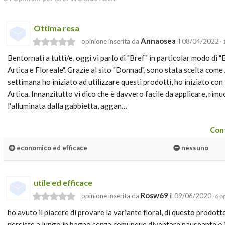
Ottima resa
Annaosea
opinione inserita da
il 08/04/2022
· 
Bentornati a tutti/e, oggi vi parlo di "Bref" in particolar modo di "
Artica e Floreale". Grazie al sito "Donnad", sono stata scelta co
settimana ho iniziato ad utilizzare questi prodotti, ho iniziato co
Artica. Innanzitutto vi dico che è davvero facile da applicare, ri
l'alluminata dalla gabbietta, aggan…
Cont
economico ed efficace
nessuno
utile ed efficace
Rosw69
opinione inserita da
il 09/06/2020
· 6 o
ho avuto il piacere di provare la variante floral, di questo prodot
persiste a lungo in bagno senza comunque diventare nauseante o inf