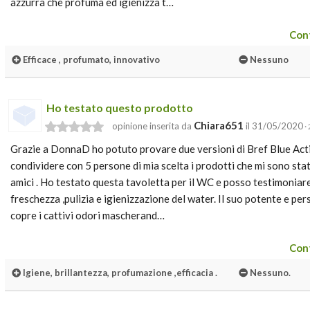
azzurra che profuma ed igienizza t…
Cont
Efficace , profumato, innovativo
Nessuno
Ho testato questo prodotto
Chiara651
opinione inserita da
il 31/05/2020
· 
Grazie a DonnaD ho potuto provare due versioni di Bref Blue Act
condividere con 5 persone di mia scelta i prodotti che mi sono stati
amici . Ho testato questa tavoletta per il WC e posso testimoniare i
freschezza ,pulizia e igienizzazione del water. Il suo potente e pe
copre i cattivi odori mascherand…
Cont
Igiene, brillantezza, profumazione ,efficacia .
Nessuno.