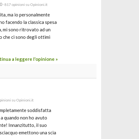
20
· 817 opinioni su Opinioni.it
dita, ma io personalmente
no facendo la classica spesa
a, mi sono ritrovato ad un
 che ci sono degli ottimi
inua a leggere l'opinione »
pinioni su Opinioni.it
completamente soddisfatta
no a quando non ho avuto
te! Innanzitutto, il suo
risciacquo emettono una scia