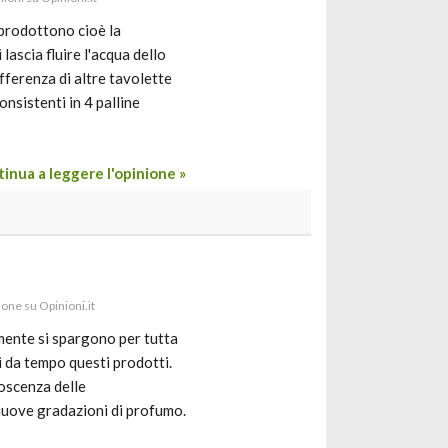
prodottono cioè la
lascia fluire l'acqua dello
erenza di altre tavolette
nsistenti in 4 palline
inua a leggere l'opinione »
ione su Opinioni.it
mente si spargono per tutta
i da tempo questi prodotti.
oscenza delle
 nuove gradazioni di profumo.