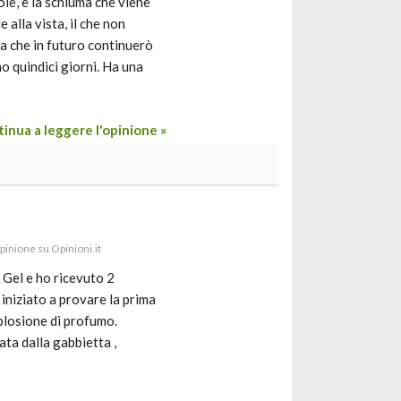
e, e la schiuma che viene
 alla vista, il che non
a che in futuro continuerò
o quindici giorni. Ha una
inua a leggere l'opinione »
opinione su Opinioni.it
Gel e ho ricevuto 2
iniziato a provare la prima
plosione di profumo.
ata dalla gabbietta ,