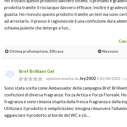
Ho trovato questo prodotto davvero ottimo. Il profumo è gradevol
prodotta tramite il risciacquo davvero efficace. Inoltre è gradevole
guasta. Ho ricevuto questo prodotto tramite un test ma sono cert
ad arrestarlo. Il presso è ragionevole è una confezione dura almen
schiuma pulente che deterge a fon…
Cont
Ottima profumazione, Efficace
Nessuno
Bref Brilliant Gel
Jey2002
opinione inserita da
il 01/04/2022
· 1 
Sono stata scelta come Ambassador della campagna Bref Brilliant 
confezioni di diversa fragranza: Forza Artica e Forza Floreale. Ho 
fragranza e sono rimasta stupita dalla fresca fragranza e dalla es
Utilizzare il prodotto è semplicissimo: bisogna rimuovere l'allumin
agganciare il prodotto al bordo del WC e sis…