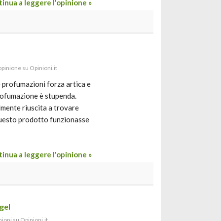
inua a leggere l'opinione »
 opinione su Opinioni.it
e profumazioni forza artica e
profumazione è stupenda.
lmente riuscita a trovare
questo prodotto funzionasse
inua a leggere l'opinione »
gel
nioni su Opinioni.it