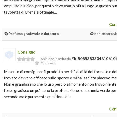
wc pulito e lucido, per questo devo usarlo più a lungo, a questo pu
tavoletta di Bref sia ottimale…
Cont
Profumo gradevole e duraturo
non ancora vi
Consiglio
Fb-5085383304810610
opinione inserita da
Opinioni.it
Mi sento di consigliare il prodotto perché,al di là del formato e de
trovato davvero efficace sullo sporco e mi ha lasciata piacevolm
Non è grandissimo che lo uso perciò al momento non trovo niente d
forse gradisco un po' meno la profumazione rosa e mela verde per
secondo ma è puramente questione di…
Cont