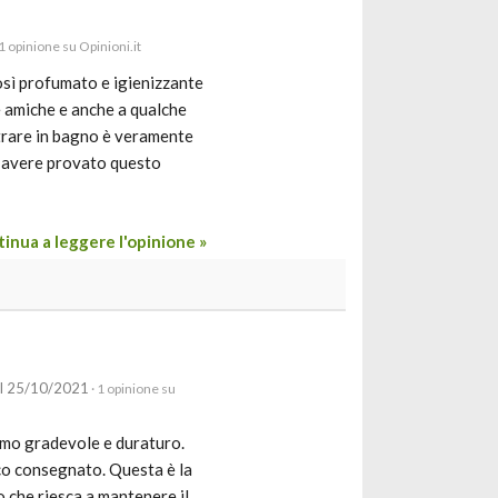
 1 opinione su Opinioni.it
osì profumato e igienizzante
e amiche e anche a qualche
ntrare in bagno è veramente
i avere provato questo
inua a leggere l'opinione »
il 25/10/2021
· 1 opinione su
fumo gradevole e duraturo.
co consegnato. Questa è la
o che riesca a mantenere il