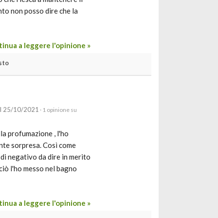
nto non posso dire che la
inua a leggere l'opinione »
sto
il 25/10/2021
· 1 opinione su
lla profumazione , l'ho
ente sorpresa. Così come
i negativo da dire in merito
ciò l'ho messo nel bagno
inua a leggere l'opinione »