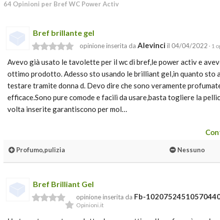
64 Opinioni per Bref WC Power Activ
Bref brillante gel
Alevinci
opinione inserita da
il 04/04/2022
· 1 
Avevo già usato le tavolette per il wc di bref,le power activ e ave
ottimo prodotto. Adesso sto usando le brilliant gel,in quanto sto 
testare tramite donna d. Devo dire che sono veramente profumate
efficace.Sono pure comode e facili da usare,basta togliere la pellic
volta inserite garantiscono per mol…
Cont
Profumo,pulizia
Nessuno
Bref Brilliant Gel
Fb-1020752451057044
opinione inserita da
Opinioni.it