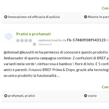
Cont
Innovazione ed efficacia di pulizia
Niente in par
Pratici e profumati
Fb-574809389543123
opinione inserita da
il
Opinioni.it
@donnad @kuvutit mi ha permesso di conoscere questo prodotto da
Ambassador di questa campagna contiene: 2 confezioni di BREF p
varianti mela verde \ ninfea rosa e bamboo \ fiore di loto. E 5 con
amici e parenti. Il nuovo BREF Prima & Dopo, grazie alla tecnologi
un unico prodotto la funzionalità …
Cont
profumati, pratici
costo