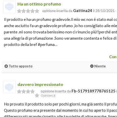
Ha un ottimo profumo
Gattina24
opinione inserita da
il 28/10/2021
·
Il prodotto e ha un profumo gradevole.Il mio wc non è stato mai c
anche asciutto fa un gradevole profumo ,lo ho consigliato alle mi
parente .mi sono trovata benissimo non ci rinuncio più!!perché e
una allegria di profumazione .Sono veramente contenta e felice d
prodotto della bref #perfuma…
Cont
Tutto apposto
Niente
davvero impressionato
Fb-5179189778765125
opinione inserita da
Opinioni.it
Ho provato il prodotto solo per pochi giorni, ma già sento il pro
Questo profumo era presente dal momento in cui ho aperto il pac
differenza più grande rispetto alle tavolette di altre marche. Sper