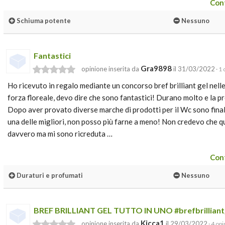
Cont
Schiuma potente
Nessuno
Fantastici
Gra9898
opinione inserita da
il 31/03/2022
· 1
Ho ricevuto in regalo mediante un concorso bref brilliant gel nell
forza floreale, devo dire che sono fantastici! Durano molto e la 
Dopo aver provato diverse marche di prodotti per il Wc sono fina
una delle migliori, non posso più farne a meno! Non credevo che 
davvero ma mi sono ricreduta …
Cont
Duraturi e profumati
Nessuno
BREF BRILLIANT GEL TUTTO IN UNO #brefbrilliant
Kicca1
opinione inserita da
il 29/03/2022
· 4 opi