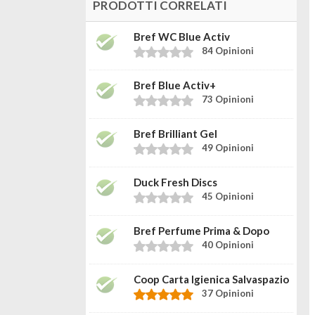
PRODOTTI CORRELATI
Bref WC Blue Activ
84 Opinioni
Bref Blue Activ+
73 Opinioni
Bref Brilliant Gel
49 Opinioni
Duck Fresh Discs
45 Opinioni
Bref Perfume Prima & Dopo
40 Opinioni
Coop Carta Igienica Salvaspazio
37 Opinioni