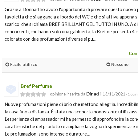
Grazie a Donnad ho avuto l'opportunità di provare questo nuovo 
tavoletta che si aggancia al bordo del WC e che si attiva appena si 
scarico, che si chiama BREF BRILLIANT GEL TUTTO IN UNO. A diff
concorrenti, che hanno solo una gabbietta, la Bref ne presenta 4 co
colorate con due profumazioni diverse si pu…
Cont
Facile utilizzo
Nessuno
Bref Perfume
Dinad
opinione inserita da
il 13/11/2021
· 1 opin
Nuove profumazioni piene di brio che mettono allegria. Incredibil
la casa fino a distanza. È stata una scoperta nonostante utilizzass
L'esperienza di ambassador mi ha permesso di approfondire la con
caratteristiche del prodotto e ampliare la voglia di sperimentare
Le profumazioni sono intense e durature…