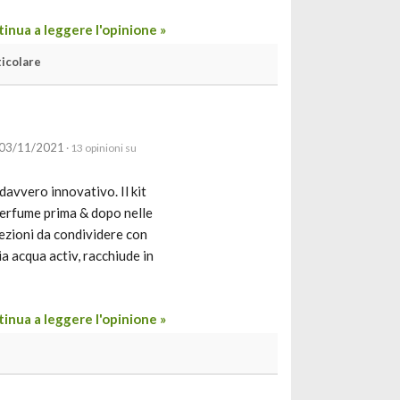
inua a leggere l'opinione »
ticolare
 03/11/2021
· 13 opinioni su
vvero innovativo. Il kit
erfume prima & dopo nelle
fezioni da condividere con
a acqua activ, racchiude in
inua a leggere l'opinione »