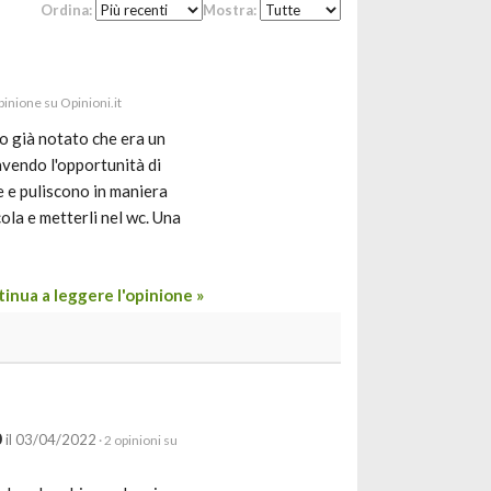
Ordina:
Mostra:
opinione su Opinioni.it
vo già notato che era un
avendo l'opportunità di
 e puliscono in maniera
ola e metterli nel wc. Una
inua a leggere l'opinione »
0
il 03/04/2022
· 2 opinioni su