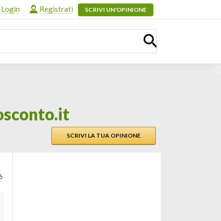
Login
Registrati
SCRIVI UN'OPINIONE
osconto.it
SCRIVI LA TUA OPINIONE
6