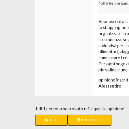
Molto ben organi
Buonosconto.it è
lo shopping onli
organizzate in p
su scadenza, sog
suddivisa per c
alimentari, viag
come usare i co
Per ogni negozio
più valida e una
opinione inserit
Alessandro
1
di
1
persona ha trovato utile questa opinione
👍 UTILE
👎 POCO UTILE