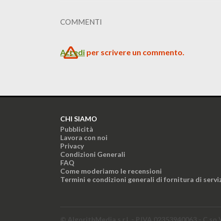
COMMENTI
Accedi
per scrivere un commento.
CHI SIAMO
Pubblicità
Lavora con noi
Privacy
Condizioni Generali
FAQ
Come moderiamo le recensioni
Termini e condizioni generali di fornitura di servi
© AlgorithMedia s.r.l. - P.IVA 02353940063 - C.so 