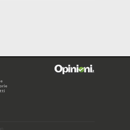
i
ne
orie
tti
00