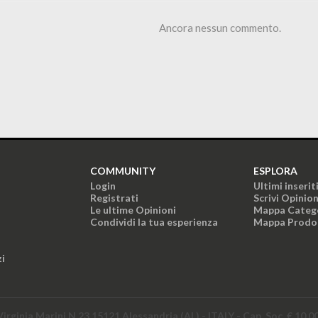
Ancora nessun commento.
COMMUNITY
ESPLORA
Login
Ultimi inserit
Registrati
Scrivi Opinio
Le ultime Opinioni
Mappa Categ
Condividi la tua esperienza
Mappa Prodo
zi
Virginia Marini N.23 15121 Alessandria (AL) - ITALY - Cap. Soc. € 10.0