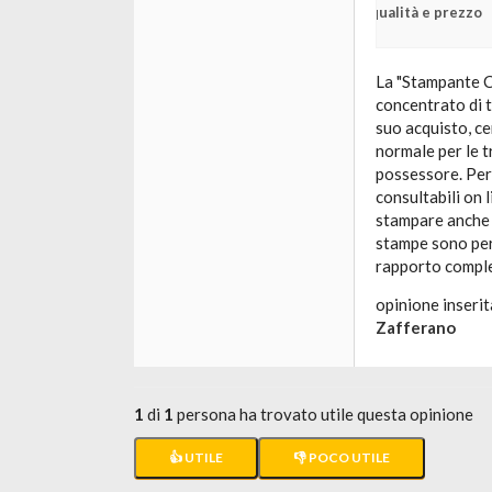
qualità e prezzo
La "Stampante C
concentrato di 
suo acquisto, ce
normale per le 
possessore. Per 
consultabili on 
stampare anche i
stampe sono perf
rapporto comple
opinione inserit
Zafferano
1
di
1
persona ha trovato utile questa opinione
👍 UTILE
👎 POCO UTILE