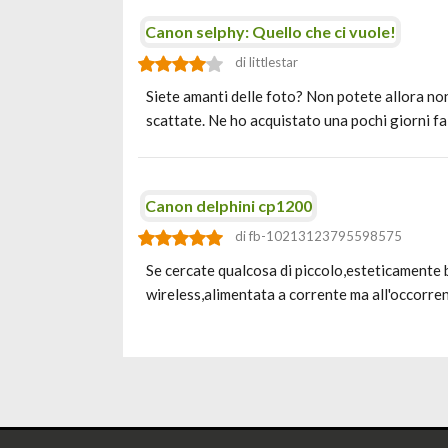
Canon selphy: Quello che ci vuole!
di littlestar
Siete amanti delle foto? Non potete allora n
scattate. Ne ho acquistato una pochi giorni f
Canon delphini cp1200
di fb-10213123795598575
Se cercate qualcosa di piccolo,esteticamente 
wireless,alimentata a corrente ma all'occorre