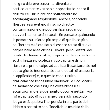
nel giro di breve senza mai diventare
particolarmente vistoso e, soprattutto, senza il
prurito ed il bruciore che solitamente ne
accompagnano l'esplosione. Ancora, coprendo
l'herpes, essi evitano il rischio di auto-
contaminazione che può verificarsi quando
inavvertitamente ci si tocchi (in passato spalmando
la pomata su un'area più ampia di quella colpita
dall'herpes mi è capitato di essere causa di nuovi
herpes nelle aree vicine). Diversi però i difetti del
prodotto. Innanzi tutto, proprio per la loro estrema
sottigliezza e piccolezza, può capitare di non
riuscire al primo colpo ad applicarli esattamente nel
posto giusto (nonostante siano dotati di una sorta
di applicatore) e, in questo caso, risulta
praticamente impossibile rimuoverli e ricollocarli,
dal momento che essi, una volta rimossi si
accartocciano e, a quel punto occorre gettarli via
(mi è capitato di rovinarne diversi). In secondo
luogo essi, qualora l'herpes sia in una parte del
labbro a contatto con l'inevitabile umidità della