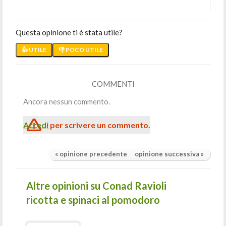
Questa opinione ti è stata utile?
👍 UTILE
👎 POCO UTILE
COMMENTI
Ancora nessun commento.
Accedi
per scrivere un commento.
« opinione precedente
opinione successiva »
Altre opinioni su Conad Ravioli
ricotta e spinaci al pomodoro