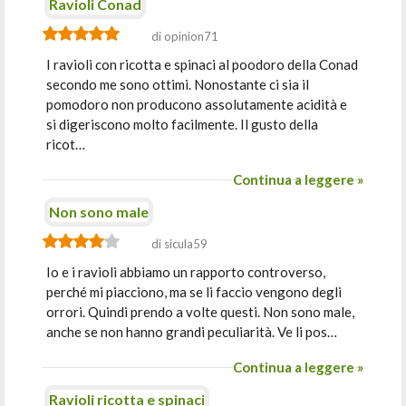
Ravioli Conad
di opinion71
I ravioli con ricotta e spinaci al poodoro della Conad
secondo me sono ottimi. Nonostante ci sia il
pomodoro non producono assolutamente acidità e
si digeriscono molto facilmente. Il gusto della
ricot…
Continua a leggere »
Non sono male
di sicula59
Io e i ravioli abbiamo un rapporto controverso,
perché mi piacciono, ma se li faccio vengono degli
orrori. Quindi prendo a volte questi. Non sono male,
anche se non hanno grandi peculiarità. Ve li pos…
Continua a leggere »
Ravioli ricotta e spinaci