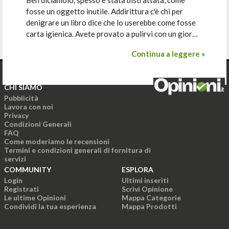
Beh diciamolo, spesso è stata bistrattata, come
fosse un oggetto inutile. Addirittura c'è chi per
denigrare un libro dice che lo userebbe come fosse
carta igienica. Avete provato a pulirvi con un gior…
Continua a leggere »
CHI SIAMO
Pubblicità
Lavora con noi
Privacy
Condizioni Generali
FAQ
Come moderiamo le recensioni
Termini e condizioni generali di fornitura di
servizi
COMMUNITY
ESPLORA
Login
Ultimi inseriti
Registrati
Scrivi Opinione
Le ultime Opinioni
Mappa Categorie
Condividi la tua esperienza
Mappa Prodotti