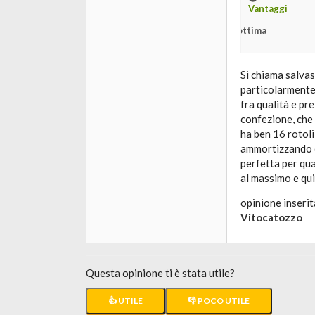
Vantaggi
ottima
Si chiama salvas
particolarmente 
fra qualità e pr
confezione, che 
ha ben 16 rotol
ammortizzando d
perfetta per qua
al massimo e qui
opinione inserit
Vitocatozzo
Questa opinione ti è stata utile?
👍 UTILE
👎 POCO UTILE