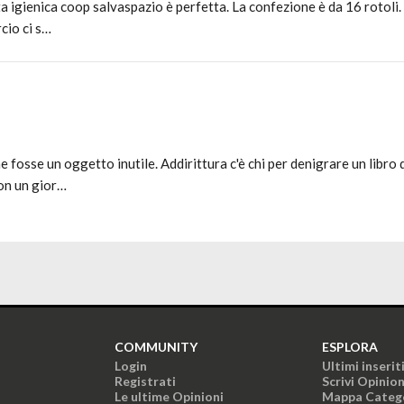
ta igienica coop salvaspazio è perfetta. La confezione è da 16 rotoli.
cio ci s…
e fosse un oggetto inutile. Addirittura c'è chi per denigrare un libro
con un gior…
COMMUNITY
ESPLORA
Login
Ultimi inserit
Registrati
Scrivi Opinio
Le ultime Opinioni
Mappa Categ