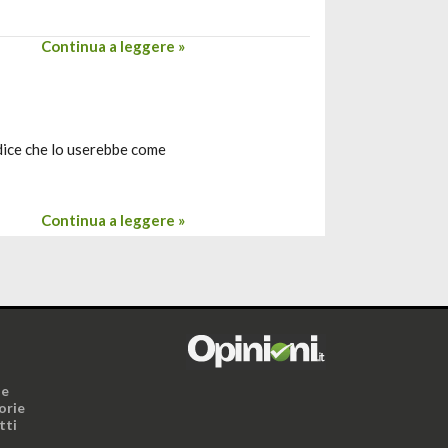
Continua a leggere »
 dice che lo userebbe come
Continua a leggere »
i
ne
orie
tti