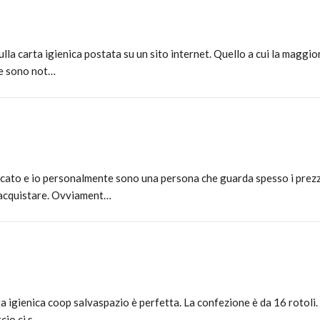
a carta igienica postata su un sito internet. Quello a cui la maggio
che sono not…
cato e io personalmente sono una persona che guarda spesso i prez
e acquistare. Ovviament…
ta igienica coop salvaspazio è perfetta. La confezione è da 16 rotoli.
cio ci s…