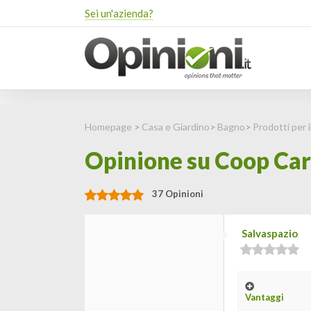
Sei un'azienda?
Homepage
>
Casa e Giardino
>
Bagno
>
Prodotti per 
Opinione su Coop Cart
37 Opinioni
Salvaspazio
Vantaggi