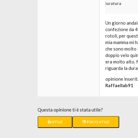
duratura
Un giorno andai 
confezione da 4 
rotoli, per ques
mia mamma mi ha 
che sono molto l
doppio velo quin
era molto alto. 
riguarda la dura
opinione inserit
Raffaellab91
Questa opinione ti è stata utile?
👍 UTILE
👎 POCO UTILE