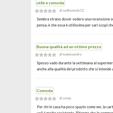
utile e comoda
di sadhonesty12
Sembra strano dover vedere una recensione sull
pensa, è che essa è utilissima per vari scopi 
Buona qualità ad un ottimo prezzo
di ioalessandro
Spesso vado durante la settimana al supermer
anche alla qualità del prodotto che si intend
Comoda
di orney
Per chi in casa ha poco spazio come me, la car
veli è molto resistente. Ritengo che in commer