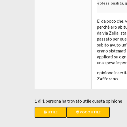
professionalità, q
E' da poco che, 
perchè ero abit
da via Zeila; sta
passato per quel
subito avuto un'
erano sistemati 
applicati su ogn
una spesa impor
opinione inserit
Zafferano
1
di
1
persona ha trovato utile questa opinione
👍 UTILE
👎 POCO UTILE