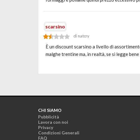
scarsino
di natcry
È un discount scarsino a livello di assortiment
malghe trentine ma, in realtà, se si legge ben
CHI SIAMO
Pubblicità
Lavora con noi
Privacy
Condizioni Generali
FAQ