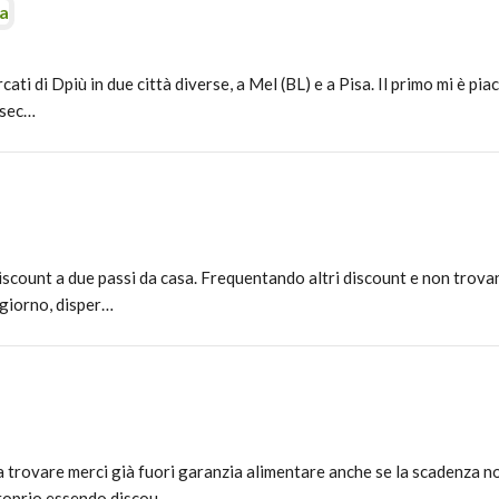
ma
ati di Dpiù in due città diverse, a Mel (BL) e a Pisa. Il primo mi è pi
 sec…
count a due passi da casa. Frequentando altri discount e non trova
n giorno, disper…
a trovare merci già fuori garanzia alimentare anche se la scadenza n
proprio essendo discou…