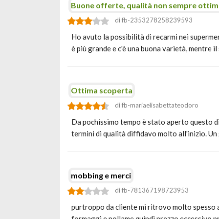
Buone offerte, qualità non sempre otti
di fb-2353278258239593
Ho avuto la possibilità di recarmi nei supermerc
è più grande e c'è una buona varietà, mentre il
Ottima scoperta
di fb-mariaelisabettateodoro
Da pochissimo tempo è stato aperto questo dis
termini di qualità diffidavo molto all'inizio. U
mobbing e merci
di fb-781367198723953
purtroppo da cliente mi ritrovo molto spesso 
formaggi e pollame quindi prezzo eccessivo 