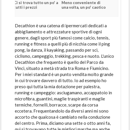
Ci si trova tutto un po' a
Meno conveniente di
tutti i prezzi
una volta, un po' caotico
Decathlon è una catena di ipermercati dedicati a
abbigliamento e attrezzature sportive di ogni
genere, dagli sport più famosi come calcio, tennis,
running e fitness a quelli più di nicchia come il ping
pong, la danza, il kayaking, passando per sci,
ciclismo, campeggio, trekking, pesca e nuoto. L'unico
Decathlon che frequento è quello del Parco da
Vinci, situato a metà strada tra Roma e Fiumicino.
Per i miei standard è un punto vendita molto grande
in cui trovare davvero di tutto. Io ad esempio ho
preso qui tutta la mia dotazione per palestra,
running e campeggio: asciugamano, accappatoio in
microfibra, guantini, maglie traspiranti e maglie
termiche, fornelli, borracce, scarpe da corsa
eccetera. Frequentandolo da diversi anni mi sono
accorto che qualcosa è cambiato nella conduzione
del centro. Prima, diciamo una sette o otto anni fa,
qui si trovavano tutte le migliori marche ma anche