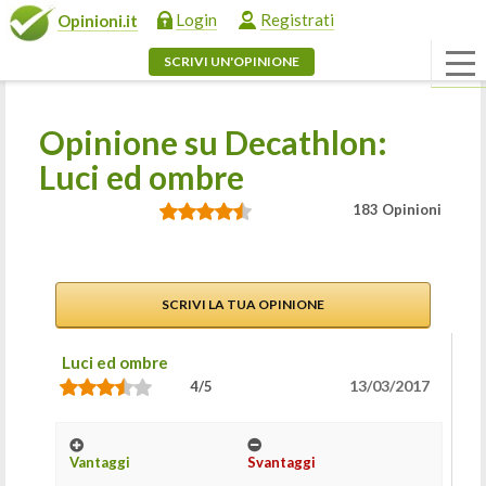
Login
Registrati
Opinioni.it
SCRIVI UN'OPINIONE
Opinione su Decathlon:
Luci ed ombre
183 Opinioni
SCRIVI LA TUA OPINIONE
Luci ed ombre
13/03/2017
4/5
Vantaggi
Svantaggi