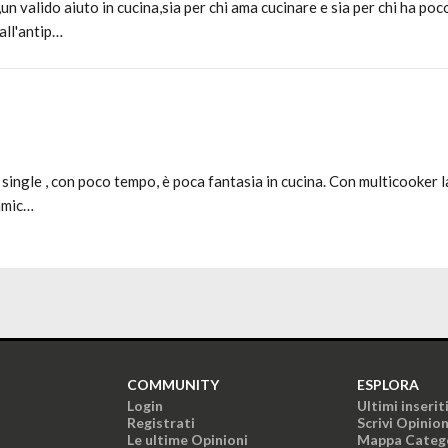
un valido aiuto in cucina,sia per chi ama cucinare e sia per chi ha po
all'antip…
o single , con poco tempo, è poca fantasia in cucina. Con multicooker la
 amic…
COMMUNITY
ESPLORA
Login
Ultimi inserit
Registrati
Scrivi Opinio
Le ultime Opinioni
Mappa Categ