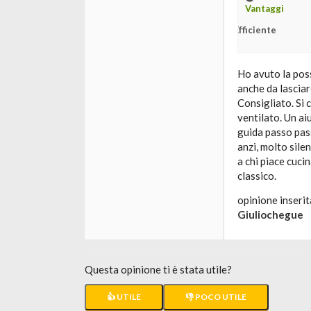
Vantaggi
Efficiente
Ho avuto la poss
anche da lasciar
Consigliato. Si c
ventilato. Un ai
guida passo pass
anzi, molto sile
a chi piace cuci
classico.
opinione inserit
Giuliochegue
Questa opinione ti è stata utile?
👍 UTILE
👎 POCO UTILE