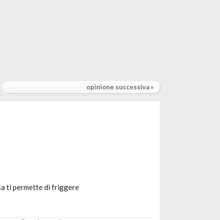
opinione successiva »
a ti permette di friggere