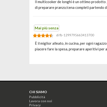
Il multicooker de longhi è un ottimo prodotto ,
di preparare pranzo/cena completi partendo d
Mai più senza
di fb-1299795663413700
È il miglior alleato, in cucina, per ogni ragazz
piacere fare la spesa, preparare aperitivi per
CHI SIAMO
Pubblicità
Lavora con noi
Privacy