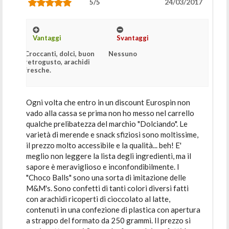
24/03/2017
5/5
Vantaggi
Svantaggi
Croccanti, dolci, buon
Nessuno
retrogusto, arachidi
fresche.
Ogni volta che entro in un discount Eurospin non
vado alla cassa se prima non ho messo nel carrello
qualche prelibatezza del marchio "Dolciando". Le
varietà di merende e snack sfiziosi sono moltissime,
il prezzo molto accessibile e la qualità... beh! E'
meglio non leggere la lista degli ingredienti, ma il
sapore è meraviglioso e inconfondibilmente. I
"Choco Balls" sono una sorta di imitazione delle
M&M's. Sono confetti di tanti colori diversi fatti
con arachidi ricoperti di cioccolato al latte,
contenuti in una confezione di plastica con apertura
a strappo del formato da 250 grammi. Il prezzo si