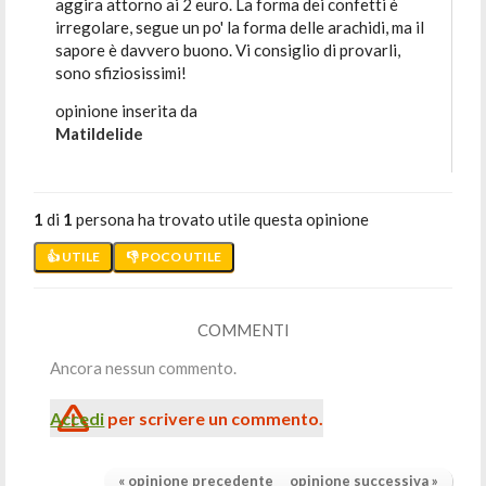
aggira attorno ai 2 euro. La forma dei confetti è
irregolare, segue un po' la forma delle arachidi, ma il
sapore è davvero buono. Vi consiglio di provarli,
sono sfiziosissimi!
opinione inserita da
Matildelide
1
di
1
persona ha trovato utile questa opinione
👍 UTILE
👎 POCO UTILE
COMMENTI
Ancora nessun commento.
Accedi
per scrivere un commento.
« opinione precedente
opinione successiva »