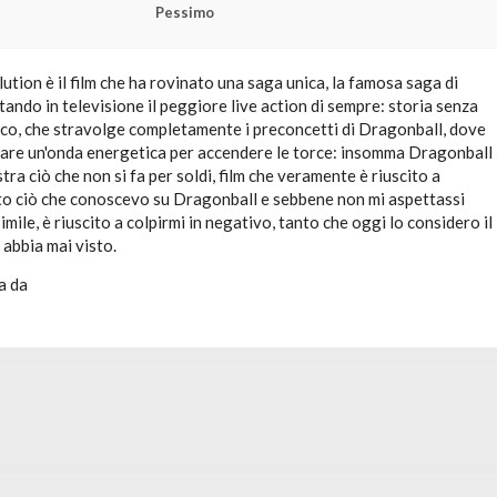
Pessimo
tion è il film che ha rovinato una saga unica, la famosa saga di
ando in televisione il peggiore live action di sempre: storia senza
ico, che stravolge completamente i preconcetti di Dragonball, dove
zare un'onda energetica per accendere le torce: insomma Dragonball
tra ciò che non si fa per soldi, film che veramente è riuscito a
to ciò che conoscevo su Dragonball e sebbene non mi aspettassi
simile, è riuscito a colpirmi in negativo, tanto che oggi lo considero il
 abbia mai visto.
a da