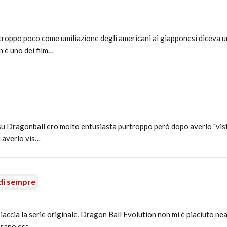
troppo poco come umiliazione degli americani ai giapponesi diceva 
n è uno dei film…
u Dragonball ero molto entusiasta purtroppo però dopo averlo "visto
i averlo vis…
 di sempre
iaccia la serie originale, Dragon Ball Evolution non mi è piaciuto neanc
brano ess…