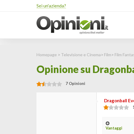
Sei un'azienda?
Homepage
>
Televisione e Cinema
>
Film
>
Film Fanta
Opinione su Dragonba
7 Opinioni
Dragonball Ev
Vantaggi