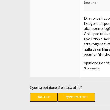
Nessuno
Dragonball Evolu
Dragonball, port
alcun senso log
Goku può utiliz
Evolution ci mos
stravolgere tut
nulla da un film 
peggior film che
opinione inserit
Xroswars
Questa opinione ti è stata utile?
👍 UTILE
👎 POCO UTILE