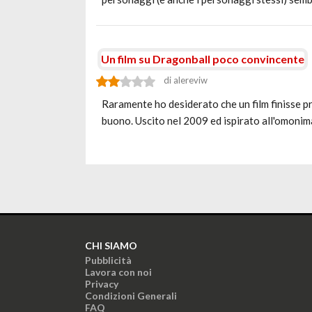
Un film su Dragonball poco convincente
di alereviw
Raramente ho desiderato che un film finisse p
buono. Uscito nel 2009 ed ispirato all'omonim
CHI SIAMO
Pubblicità
Lavora con noi
Privacy
Condizioni Generali
FAQ