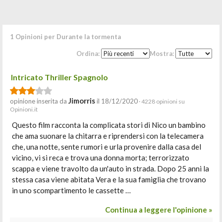
1 Opinioni per Durante la tormenta
Ordina:
Mostra:
Intricato Thriller Spagnolo
Jimorris
opinione inserita da
il 18/12/2020
· 4228 opinioni su
Opinioni.it
Questo film racconta la complicata stori di Nico un bambino
che ama suonare la chitarra e riprendersi con la telecamera
che, una notte, sente rumori e urla provenire dalla casa del
vicino, vi si reca e trova una donna morta; terrorizzato
scappa e viene travolto da un'auto in strada. Dopo 25 anni la
stessa casa viene abitata Vera e la sua famiglia che trovano
in uno scompartimento le cassette …
Continua a leggere l'opinione »