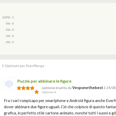
100% · 1
0% · 0
0% · 0
0% · 0
0% · 0
1 Opinioni per EverMerge
Puzzle per abbinare le figure
Vesponethebest
opinione inserita da
il 24/0
Opinioni.it
Fra i vari rompicapo per smartphone e Android figura anche EverMe
dover abbinare due figure uguali. Ciò che colpisce di questo fanta
grafica, in perfetto stile cartone animato, nonché tutti i suoni e g