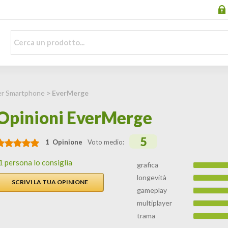
er Smartphone
> EverMerge
Opinioni EverMerge
5
1 Opinione
Voto medio:
1 persona lo consiglia
grafica
longevità
SCRIVI LA TUA OPINIONE
gameplay
multiplayer
trama