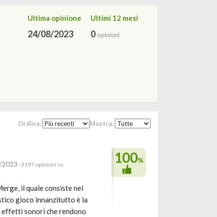
Ultima opinione
Ultimi 12 mesi
24/08/2023
0
opinioni
Ordina:
Mostra:
100
%
8/2023
· 3197 opinioni su
rge, il quale consiste nel
stico gioco innanzitutto è la
li effetti sonori che rendono