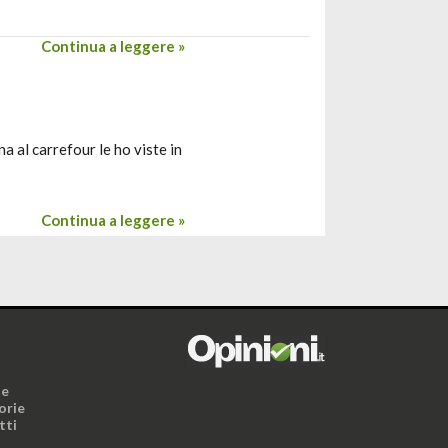
Continua a leggere »
a al carrefour le ho viste in
Continua a leggere »
i
ne
orie
tti