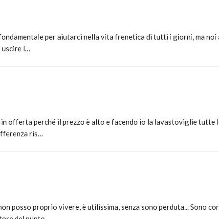
ndamentale per aiutarci nella vita frenetica di tutti i giorni, ma no
 uscire l…
in offerta perché il prezzo è alto e facendo io la lavastoviglie tutte
ifferenza ris…
a non posso proprio vivere, è utilissima, senza sono perduta... Sono c
tore del punto …