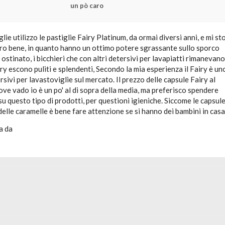
un pò caro
lie utilizzo le pastiglie Fairy Platinum, da ormai diversi anni, e mi st
o bene, in quanto hanno un ottimo potere sgrassante sullo sporco
 ostinato, i bicchieri che con altri detersivi per lavapiatti rimanevano
iry escono puliti e splendenti, Secondo la mia esperienza il Fairy è un
rsivi per lavastoviglie sul mercato. Il prezzo delle capsule Fairy al
e vado io è un po' al di sopra della media, ma preferisco spendere
 su questo tipo di prodotti, per questioni igieniche. Siccome le capsul
elle caramelle è bene fare attenzione se si hanno dei bambini in casa
a da