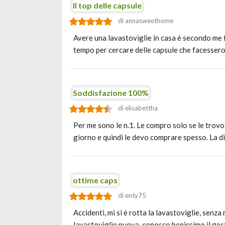
Il top delle capsule
di annasweethome
Avere una lavastoviglie in casa è secondo me fo
tempo per cercare delle capsule che facessero
Soddisfazione 100%
di elisabettha
Per me sono le n.1. Le compro solo se le trovo 
giorno e quindi le devo comprare spesso. La d
ottime caps
di enty75
Accidenti, mi si è rotta la lavastoviglie, senz
lavastoviglie nuova, conosco benissimo il ges