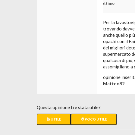
ottimo
Per la lavastovig
trovando davver
anche quello più
opachi con il Fa
dei migliori dete
supermercato dov
qualcosa di più,
assomigliano a d
opinione inserit
Matteo82
Questa opinione ti è stata utile?
👍 UTILE
👎 POCO UTILE