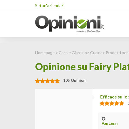
Sei un'azienda?
Homepage
>
Casa e Giardino
>
Cucina
>
Prodotti per 
Opinione su Fairy Pla
105 Opinioni
Efficace sullo
Vantaggi