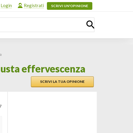
Login
Registrati
SCRIVI UN'OPINIONE
a
iusta effervescenza
SCRIVI LA TUA OPINIONE
7