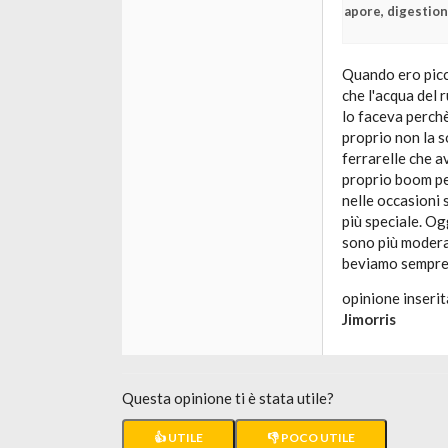
sapore, digestion
Quando ero picc
che l'acqua del 
lo faceva perchè
proprio non la s
ferrarelle che a
proprio boom per
nelle occasioni
più speciale. Og
sono più moderat
beviamo sempre 
opinione inserit
Jimorris
Questa opinione ti è stata utile?
👍 UTILE
👎 POCO UTILE