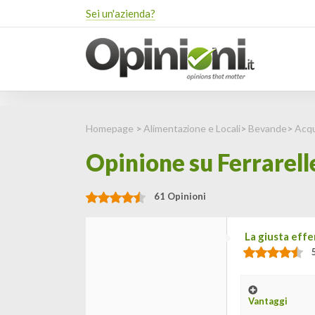
Sei un'azienda?
Homepage
>
Alimentazione e Locali
>
Bevande
>
Acqu
Opinione su Ferrarell
61 Opinioni
La giusta eff
Vantaggi