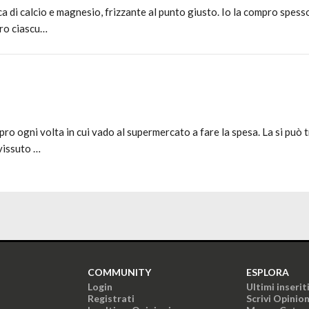
a di calcio e magnesio, frizzante al punto giusto. Io la compro spesso
tro ciascu…
o ogni volta in cui vado al supermercato a fare la spesa. La si può tr
vissuto …
COMMUNITY
ESPLORA
Login
Ultimi inserit
Registrati
Scrivi Opinio