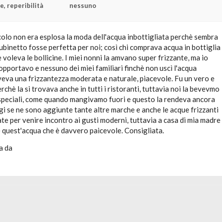
e, reperibilità
nessuno
olo non era esplosa la moda dell'acqua inbottigliata perchè sembra
rubinetto fosse perfetta per noi; così chi comprava acqua in bottiglia
 voleva le bollicine. I miei nonni la amvano super frizzante, ma io
opportavo e nessuno dei miei familiari finchè non uscì l'acqua
veva una frizzantezza moderata e naturale, piacevole. Fu un vero e
chè la si trovava anche in tutti i ristoranti, tuttavia noi la bevevmo
 speciali, come quando mangivamo fuori e questo la rendeva ancora
gi se ne sono aggiunte tante altre marche e anche le acque frizzanti
e per venire incontro ai gusti moderni, tuttavia a casa di mia madre
quest'acqua che è davvero paicevole. Consigliata.
a da