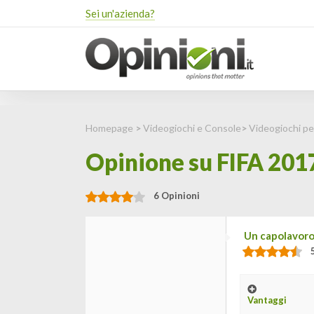
Sei un'azienda?
Homepage
>
Videogiochi e Console
>
Videogiochi pe
Opinione su FIFA 201
6 Opinioni
Un capolavor
Vantaggi