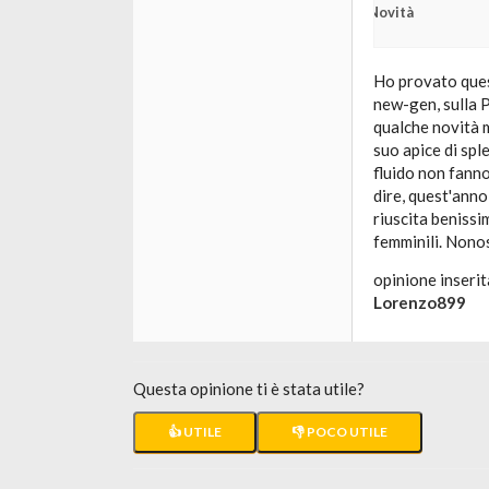
Novità
Ho provato quest
new-gen, sulla 
qualche novità m
suo apice di sp
fluido non fanno
dire, quest'ann
riuscita beniss
femminili. Nonos
opinione inserit
Lorenzo899
Questa opinione ti è stata utile?
👍 UTILE
👎 POCO UTILE