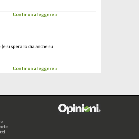
Continua a leggere »
e si spera lo dia anche su
Continua a leggere »
i
ne
orie
tti