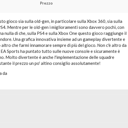
Prezzo
o gioco sia sulla old-gen, in particolare sulla Xbox 360, sia sulla
PS4. Mentre per le old-gen i miglioramenti sono davvero pochi, con
a nulla di che, sulla PS4 e sulla Xbox One questo gioco raggiunge il
lendore. Una grafica innovativa insieme ad un gameplay divertente e
 altro che farmi innamorare sempre di più del gioco. Non c'è altro da
o EA Sports ha puntato tutto sulle nuove console e sicuramente è
imo. Molto divertente è anche l'implementazione delle squadre
tante il prezzo un po' altino consiglio assolutamente!
a da