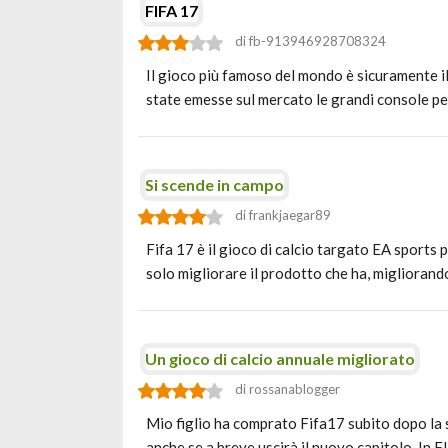
FIFA 17
di fb-913946928708324
Il gioco più famoso del mondo è sicuramente il
state emesse sul mercato le grandi console pe
Si scende in campo
di frankjaegar89
Fifa 17 è il gioco di calcio targato EA sports
solo migliorare il prodotto che ha, migliorand
Un gioco di calcio annuale migliorato
di rossanablogger
Mio figlio ha comprato Fifa17 subito dopo la 
anche se a breve uscirà il nuovo capitolo. In 