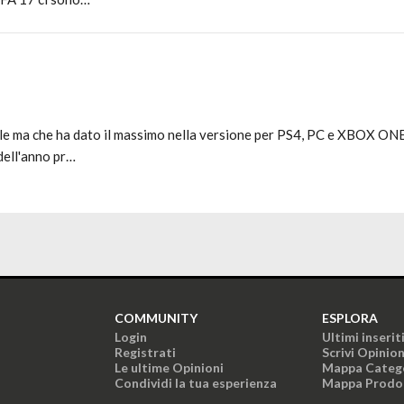
le ma che ha dato il massimo nella versione per PS4, PC e XBOX ONE (
dell'anno pr…
COMMUNITY
ESPLORA
Login
Ultimi inserit
Registrati
Scrivi Opinio
Le ultime Opinioni
Mappa Categ
Condividi la tua esperienza
Mappa Prodo