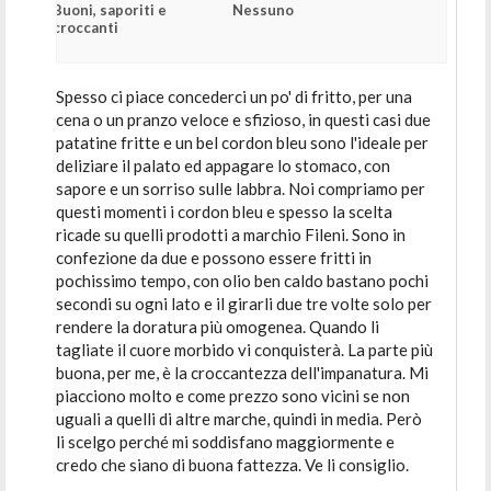
Buoni, saporiti e
Nessuno
croccanti
Spesso ci piace concederci un po' di fritto, per una
cena o un pranzo veloce e sfizioso, in questi casi due
patatine fritte e un bel cordon bleu sono l'ideale per
deliziare il palato ed appagare lo stomaco, con
sapore e un sorriso sulle labbra. Noi compriamo per
questi momenti i cordon bleu e spesso la scelta
ricade su quelli prodotti a marchio Fileni. Sono in
confezione da due e possono essere fritti in
pochissimo tempo, con olio ben caldo bastano pochi
secondi su ogni lato e il girarli due tre volte solo per
rendere la doratura più omogenea. Quando li
tagliate il cuore morbido vi conquisterà. La parte più
buona, per me, è la croccantezza dell'impanatura. Mi
piacciono molto e come prezzo sono vicini se non
uguali a quelli di altre marche, quindi in media. Però
li scelgo perché mi soddisfano maggiormente e
credo che siano di buona fattezza. Ve li consiglio.