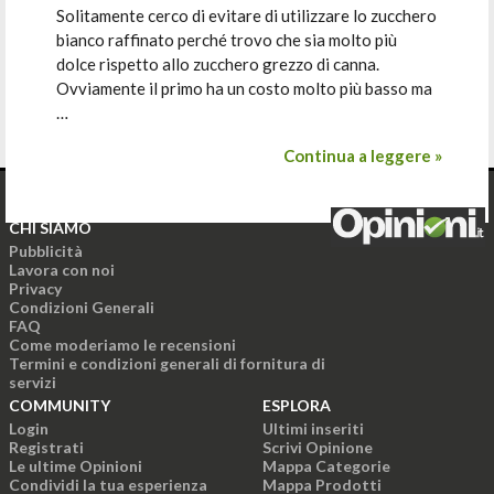
Solitamente cerco di evitare di utilizzare lo zucchero
bianco raffinato perché trovo che sia molto più
dolce rispetto allo zucchero grezzo di canna.
Ovviamente il primo ha un costo molto più basso ma
…
Continua a leggere »
CHI SIAMO
Pubblicità
Lavora con noi
Privacy
Condizioni Generali
FAQ
Come moderiamo le recensioni
Termini e condizioni generali di fornitura di
servizi
COMMUNITY
ESPLORA
Login
Ultimi inseriti
Registrati
Scrivi Opinione
Le ultime Opinioni
Mappa Categorie
Condividi la tua esperienza
Mappa Prodotti