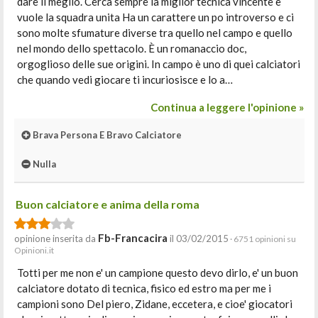
dare il meglio. Cerca sempre la miglior tecnica vincente e
vuole la squadra unita Ha un carattere un po introverso e ci
sono molte sfumature diverse tra quello nel campo e quello
nel mondo dello spettacolo. È un romanaccio doc,
orgoglioso delle sue origini. In campo è uno di quei calciatori
che quando vedi giocare ti incuriosisce e lo a…
Continua a leggere l'opinione »
Brava Persona E Bravo Calciatore
Nulla
Buon calciatore e anima della roma
Fb-Francacira
opinione inserita da
il 03/02/2015
· 6751 opinioni su
Opinioni.it
Totti per me non e' un campione questo devo dirlo, e' un buon
calciatore dotato di tecnica, fisico ed estro ma per me i
campioni sono Del piero, Zidane, eccetera, e cioe' giocatori