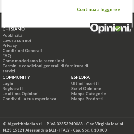
Continua a leggere »
CHI SIAMO
Pubblicità
Lavora con noi
Privacy
Condizioni Generali
FAQ
Come moderiamo le recensioni
Termini e condizioni generali di fornitura di
servizi
COMMUNITY
ESPLORA
Login
Ultimi inseriti
Registrati
Scrivi Opinione
Le ultime Opinioni
Mappa Categorie
Condividi la tua esperienza
Mappa Prodotti
© AlgorithMedia s.r.l. - P.IVA 02353940063 - C.so Virginia Marini
N.23 15121 Alessandria (AL) - ITALY - Cap. Soc. € 10.000