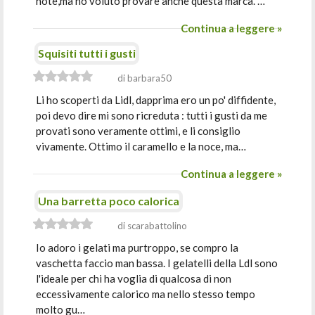
note,ma ho voluto provare anche questa marca. …
Continua a leggere »
Squisiti tutti i gusti
di barbara50
Li ho scoperti da Lidl, dapprima ero un po' diffidente,
poi devo dire mi sono ricreduta : tutti i gusti da me
provati sono veramente ottimi, e li consiglio
vivamente. Ottimo il caramello e la noce, ma…
Continua a leggere »
Una barretta poco calorica
di scarabattolino
Io adoro i gelati ma purtroppo, se compro la
vaschetta faccio man bassa. I gelatelli della Ldl sono
l'ideale per chi ha voglia di qualcosa di non
eccessivamente calorico ma nello stesso tempo
molto gu…