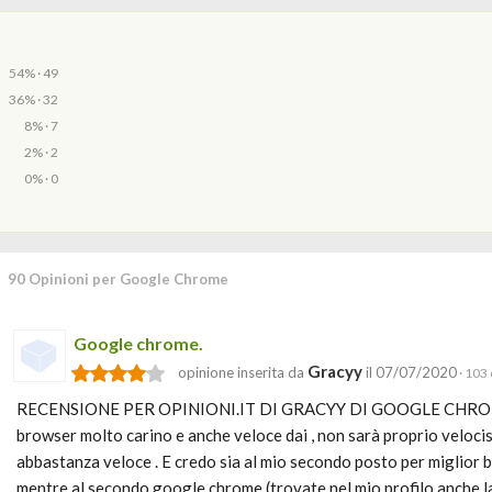
54% · 49
36% · 32
8% · 7
2% · 2
0% · 0
90 Opinioni per Google Chrome
Google chrome.
Gracyy
opinione inserita da
il 07/07/2020
· 103 
RECENSIONE PER OPINIONI.IT DI GRACYY DI GOOGLE CHROME. . . . . . .
browser molto carino e anche veloce dai , non sarà proprio veloc
abbastanza veloce . E credo sia al mio secondo posto per miglior br
mentre al secondo google chrome (trovate nel mio profilo anche la 