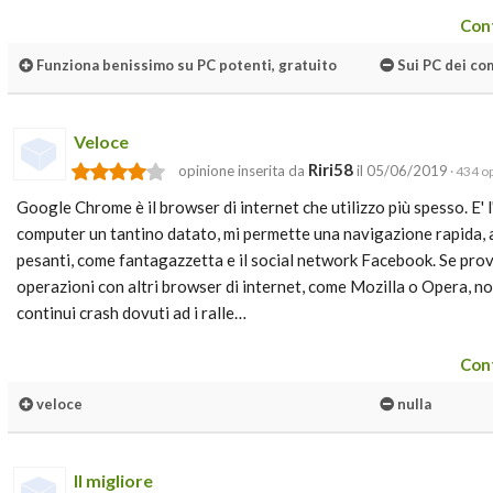
Cont
Funziona benissimo su PC potenti, gratuito
Sui PC dei co
Veloce
Riri58
opinione inserita da
il 05/06/2019
· 434 op
Google Chrome è il browser di internet che utilizzo più spesso. E' 
computer un tantino datato, mi permette una navigazione rapida, an
pesanti, come fantagazzetta e il social network Facebook. Se prov
operazioni con altri browser di internet, come Mozilla o Opera, non
continui crash dovuti ad i ralle…
Cont
veloce
nulla
Il migliore