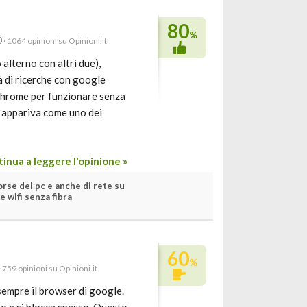
80
%
0
· 1064 opinioni su Opinioni.it
 alterno con altri due),
à di ricerche con google
 chrome per funzionare senza
mi appariva come uno dei
inua a leggere l'opinione »
orse del pc e anche di rete su
e wifi senza fibra
60
%
· 759 opinioni su Opinioni.it
empre il browser di google.