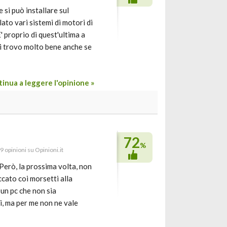
si può installare sul
ato vari sistemi di motori di
 proprio di quest'ultima a
mi trovo molto bene anche se
inua a leggere l'opinione »
72
%
9 opinioni su Opinioni.it
 Però, la prossima volta, non
ccato coi morsetti alla
un pc che non sia
i, ma per me non ne vale