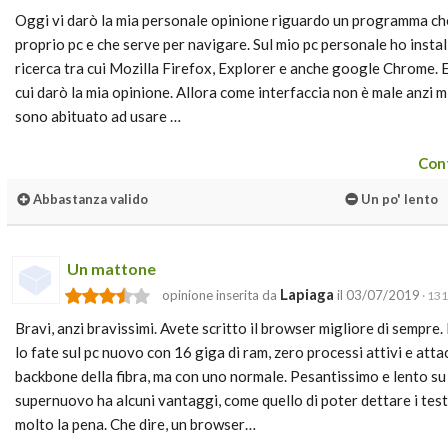
Oggi vi darò la mia personale opinione riguardo un programma che 
proprio pc e che serve per navigare. Sul mio pc personale ho install
ricerca tra cui Mozilla Firefox, Explorer e anche google Chrome. E'
cui darò la mia opinione. Allora come interfaccia non è male anzi 
sono abituato ad usare …
Cont
Abbastanza valido
Un po' lento
Un mattone
Lapiaga
opinione inserita da
il 03/07/2019
· 131
Bravi, anzi bravissimi. Avete scritto il browser migliore di sempre.
lo fate sul pc nuovo con 16 giga di ram, zero processi attivi e atta
backbone della fibra, ma con uno normale. Pesantissimo e lento su 
supernuovo ha alcuni vantaggi, come quello di poter dettare i test
molto la pena. Che dire, un browser…