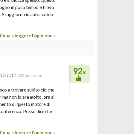
to e si blocca spesso. Questo
isogno in poco tempo e trovo
a. Si aggiorna in automatico
inua a leggere l'opinione »
92
%
/12/2019
· 135 opinioni su
sco a trovare subito ciò che
rima non lo era molto, ora sì
mento di questo motore di
oconferenza. Posso dire che
inua a leggere l'opinione »