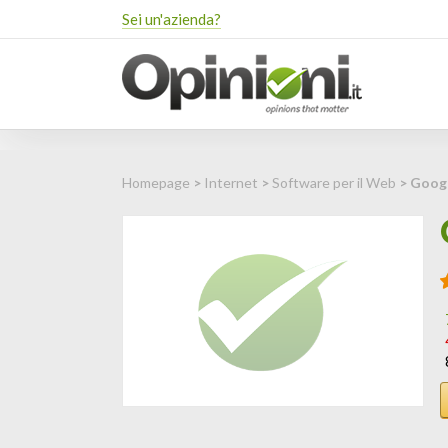
Sei un'azienda?
Homepage
>
Internet
>
Software per il Web
> Goog