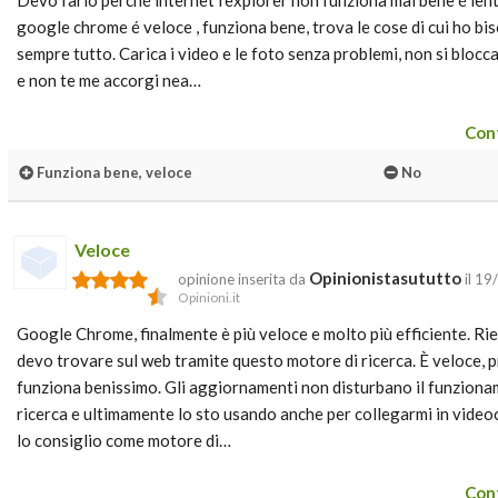
Devo farlo perché internet l'explorer non funziona mai bene é len
google chrome é veloce , funziona bene, trova le cose di cui ho b
sempre tutto. Carica i video e le foto senza problemi, non si blocc
e non te me accorgi nea…
Cont
Funziona bene, veloce
No
Veloce
Opinionistasututto
opinione inserita da
il 19
Opinioni.it
Google Chrome, finalmente è più veloce e molto più efficiente. Rie
devo trovare sul web tramite questo motore di ricerca. È veloce, p
funziona benissimo. Gli aggiornamenti non disturbano il funziona
ricerca e ultimamente lo sto usando anche per collegarmi in vide
lo consiglio come motore di…
Cont