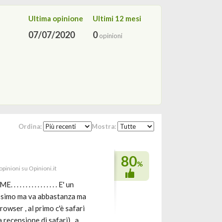
Ultima opinione
Ultimi 12 mesi
07/07/2020
0
opinioni
Ordina:
Mostra:
80
%
opinioni su Opinioni.it
 . . . . . . . . . E' un
issimo ma va abbastanza ma
owser , al primo c'è safari
recensione di safari) , a