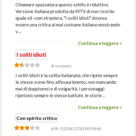
Chiamare spazzatura questo schifo è riduttivo.
Versione italiana prodotta da MTV di non ricordo
quale sit-com straniera, "I soliti idioti" doveva
essere una critica al mal costume italiano mostrando
v…
Continua a leggere »
I soliti idioti
di xroswars
I soliti idioti è la solita italianata, che ripete sempre
le stesse scene fino all'esaurimento, non mancando
mai di doppisensi e di volgarità. I personaggi
ripetono sempre le stesse battute, le storie…
Continua a leggere »
Con spirito critico
di fb-10206237824699646