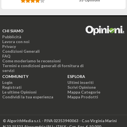
CHI SIAMO
Pubblicità
Lavora con noi
Privacy
Condizioni Generali
FAQ
Come moderiamo le recensioni
Termini e condizioni generali di fornitura di
servizi
COMMUNITY
ESPLORA
Login
Ultimi inseriti
Registrati
Scrivi Opinione
Le ultime Opinioni
Mappa Categorie
Condividi la tua esperienza
Mappa Prodotti
© AlgorithMedia s.r.l. - P.IVA 02353940063 - C.so Virginia Marini
N.23 15121 Alessandria (AL) - ITALY - Cap. Soc. € 10.000