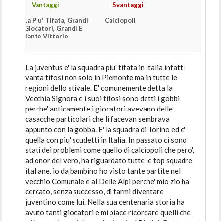
Vantaggi
Svantaggi
La Piu' Tifata, Grandi
Calciopoli
Giocatori, Grandi E
Tante Vittorie
La juventus e' la squadra piu' tifata in italia infatti
vanta tifosi non solo in Piemonte ma in tutte le
regioni dello stivale. E' comunemente detta la
Vecchia Signora e i suoi tifosi sono detti i gobbi
perche' anticamente i giocatori avevano delle
casacche particolari che li facevan sembrava
appunto con la gobba. E' la squadra di Torino ed e'
quella con piu' scudetti in Italia. In passato ci sono
stati dei problemi come quello di calciopoli che pero',
ad onor del vero, ha riguardato tutte le top squadre
italiane. io da bambino ho visto tante partite nel
vecchio Comunale e al Delle Alpi perche' mio zio ha
cercato, senza successo, di farmi diventare
juventino come lui. Nella sua centenaria storia ha
avuto tanti giocatori e mi piace ricordare quelli che