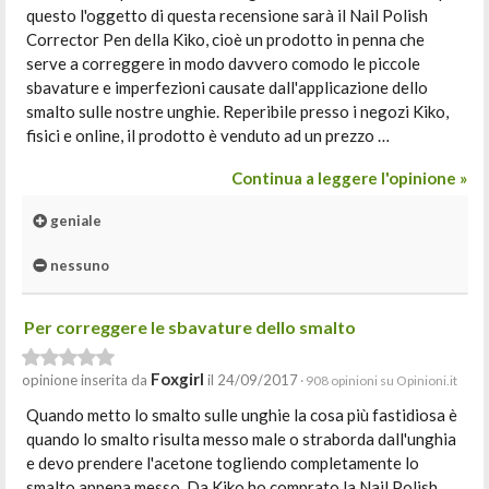
questo l'oggetto di questa recensione sarà il Nail Polish
Corrector Pen della Kiko, cioè un prodotto in penna che
serve a correggere in modo davvero comodo le piccole
sbavature e imperfezioni causate dall'applicazione dello
smalto sulle nostre unghie. Reperibile presso i negozi Kiko,
fisici e online, il prodotto è venduto ad un prezzo …
Continua a leggere l'opinione »
geniale
nessuno
Per correggere le sbavature dello smalto
Foxgirl
opinione inserita da
il 24/09/2017
· 908 opinioni su Opinioni.it
Quando metto lo smalto sulle unghie la cosa più fastidiosa è
quando lo smalto risulta messo male o straborda dall'unghia
e devo prendere l'acetone togliendo completamente lo
smalto appena messo. Da Kiko ho comprato la Nail Polish