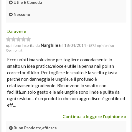
Utile E Comoda
Nessuno
Da avere
Narghilea
opinione inserita da
il 18/04/2014
· 1872 opinioni su
Opinioni.it
Ecco un’ottima soluzione per togliere comodamente lo
smalto,un idea pratica,veloce e utile la penna nail polish
corrector di kiko. Per togliere lo smalto è la scelta giusta
perchè non danneggia le unghie, e il profumo è
relativamente gradevole. Rimuovono lo smalto con
facilità,un solo gesto e le mie unghie sono linde e pulite da
ogni residuo... è un prodotto che non aggredisce ,è gentile ed
eff…
Continua a leggere l'opinione »
Buon Prodotto,efficace