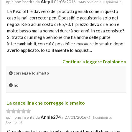
Alep
opinione inserita da
il 04/08/2016
· 9449 opinioni su Opinioni.it
La Kiko offre davvero dei prodotti geniali come in questo
caso la nail corrector pen. È possibile acquistarla solo nei
negozi Kiko ad un costo di €5,90. Il prezzo devo dire non è
molto basso ma la penna vi durerà per anni. In cosa consiste?
Si tratta di un mega pennone che ha anche delle punte
intercambiabili, con cui è possibile rimuovere lo smalto dopo
averlo applicato. Io solitamente lo acquist…
Continua a leggere l'opinione »
corregge lo smalto
no
La cancellina che corregge lo smalto
Annie274
opinione inserita da
il 27/01/2016
· 248 opinioni su
Opinioni.it
Quando metto la smalto mi capita ogni tanto di sbavare un