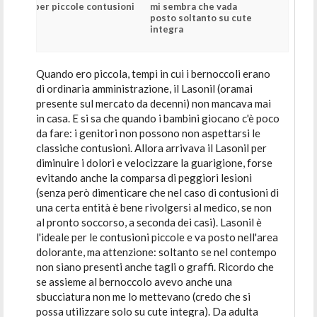
per piccole contusioni
mi sembra che vada
posto soltanto su cute
integra
Quando ero piccola, tempi in cui i bernoccoli erano
di ordinaria amministrazione, il Lasonil (oramai
presente sul mercato da decenni) non mancava mai
in casa. E si sa che quando i bambini giocano c'è poco
da fare: i genitori non possono non aspettarsi le
classiche contusioni. Allora arrivava il Lasonil per
diminuire i dolori e velocizzare la guarigione, forse
evitando anche la comparsa di peggiori lesioni
(senza però dimenticare che nel caso di contusioni di
una certa entità è bene rivolgersi al medico, se non
al pronto soccorso, a seconda dei casi). Lasonil è
l'ideale per le contusioni piccole e va posto nell'area
dolorante, ma attenzione: soltanto se nel contempo
non siano presenti anche tagli o graffi. Ricordo che
se assieme al bernoccolo avevo anche una
sbucciatura non me lo mettevano (credo che si
possa utilizzare solo su cute integra). Da adulta