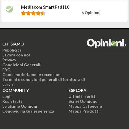
Mediacom SmartPad I10
6 Opinioni
CHI SIAMO
Pubblicità
Lavora con noi
Privacy
Condizioni Generali
FAQ
Come moderiamo le recensioni
Termini e condizioni generali di fornitura di
servizi
COMMUNITY
ESPLORA
Login
Ultimi inseriti
Registrati
Scrivi Opinione
Le ultime Opinioni
Mappa Categorie
Condividi la tua esperienza
Mappa Prodotti