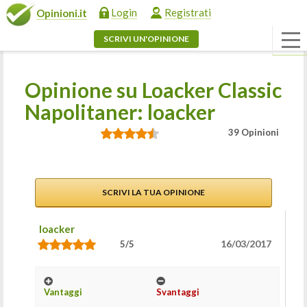
Login
Registrati
Opinioni.it
SCRIVI UN'OPINIONE
Opinione su Loacker Classic
Napolitaner: loacker
39 Opinioni
SCRIVI LA TUA OPINIONE
loacker
16/03/2017
5/5
Vantaggi
Svantaggi