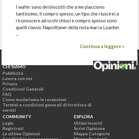
I wafer sono dei biscotti che a me piacciono
tantissimo, li compro spesso, un tipo che riuscirei a
riconoscere ad occhi chiusi e compro spesso sono
quelli classic Napolitaner della nota marca Loacker.
…
Continua a leggere »
CHI SIAMO
Pubblicità
Lavora con noi
Privacy
Condizioni Generali
FAQ
Come moderiamo le recensioni
Termini e condizioni generali di fornitura di
servizi
COMMUNITY
ESPLORA
Login
Ultimi inseriti
Registrati
Scrivi Opinione
Le ultime Opinioni
Mappa Categorie
Condividi la tua esperienza
Mappa Prodotti