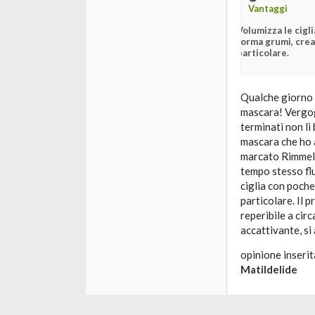
Vantaggi
Volumizza le cigli
forma grumi, crea
particolare.
Qualche giorno 
mascara! Vergog
terminati non li
mascara che ho 
marcato Rimmel c
tempo stesso flu
ciglia con poch
particolare. Il 
reperibile a cir
accattivante, s
opinione inserit
Matildelide