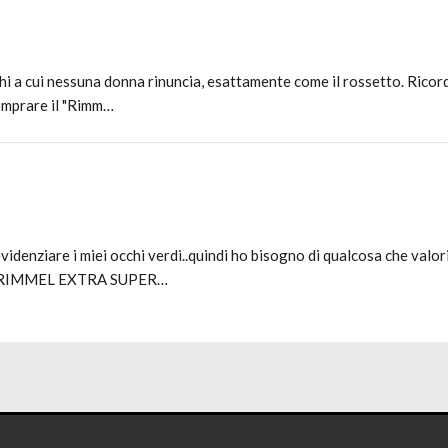
chi a cui nessuna donna rinuncia, esattamente come il rossetto. Rico
omprare il "Rimm…
denziare i miei occhi verdi..quindi ho bisogno di qualcosa che valori
ara RIMMEL EXTRA SUPER…