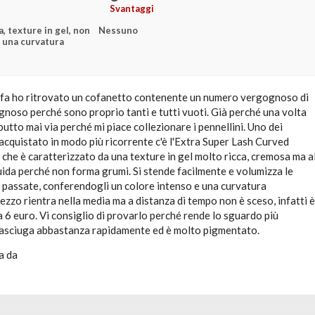
Svantaggi
a, texture in gel, non
Nessuno
 una curvatura
fa ho ritrovato un cofanetto contenente un numero vergognoso di
noso perché sono proprio tanti e tutti vuoti. Già perché una volta
 butto mai via perché mi piace collezionare i pennellini. Uno dei
acquistato in modo più ricorrente c'è l'Extra Super Lash Curved
he è caratterizzato da una texture in gel molto ricca, cremosa ma a
ida perché non forma grumi. Si stende facilmente e volumizza le
e passate, conferendogli un colore intenso e una curvatura
prezzo rientra nella media ma a distanza di tempo non è sceso, infatti è
ca 6 euro. Vi consiglio di provarlo perché rende lo sguardo più
i asciuga abbastanza rapidamente ed è molto pigmentato.
a da