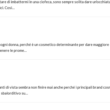
are di imbattermi in una ciofeca, sono sempre solita dare un'occhiata
ici. Così…
 di ogni donna, perché è un cosmetico determinante per dare maggiore 
tenere le prome…
unti di vista sembra non finire mai anche perché i principali brand cos
 sbalorditivo su…