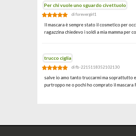
Per chi vuole uno sguardo civettuolo
di forevergirl1
Il mascara è sempre stato il cosmetico per oc
ragazzina chiedevo i soldi a mia mamma per c
trucco ciglia
di fb-2215118352102130
salve io amo tanto truccarmi ma soprattutto evi
purtroppo ne o pochi ho comprato il masc