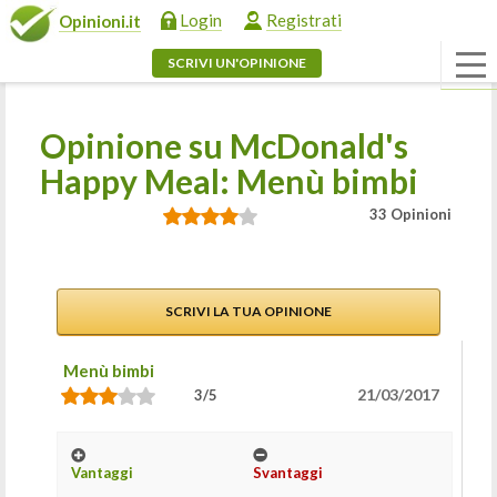
Login
Registrati
Opinioni.it
SCRIVI UN'OPINIONE
Opinione su McDonald's
Happy Meal: Menù bimbi
33 Opinioni
SCRIVI LA TUA OPINIONE
Menù bimbi
21/03/2017
3/5
Vantaggi
Svantaggi